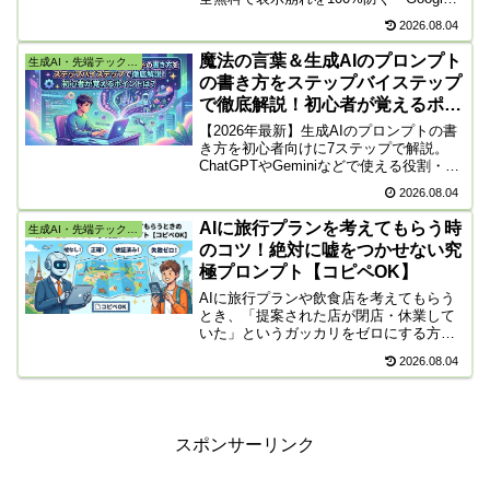
ドキュメント➔Kindle Create」の最強ル
2026.08.04
ートを、初心者向けにステップ解説しま
す。
魔法の言葉＆生成AIのプロンプト
生成AI・先端テック・株
の書き方をステップバイステップ
で徹底解説！初心者が覚えるポイ
ントは？
【2026年最新】生成AIのプロンプトの書
き方を初心者向けに7ステップで解説。
ChatGPTやGeminiなどで使える役割・目
的・前提・制約・出力形式・根拠確認の
2026.08.04
指定方法、コピペ用テンプレート、ブロ
グや要約の具体例、個人情報・著作権・
AIに旅行プランを考えてもらう時
生成AI・先端テック・株
誤情報への注意点までわかります
のコツ！絶対に嘘をつかせない究
極プロンプト【コピペOK】
AIに旅行プランや飲食店を考えてもらう
とき、「提案された店が閉店・休業して
いた」というガッカリをゼロにする方法
を伝授！スマホに今すぐ登録できる、事
2026.08.04
実を4回厳重チェックさせる究極のプロン
プトを公開します。
スポンサーリンク