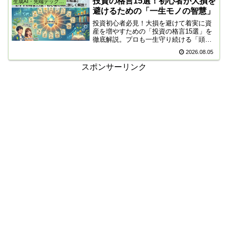
投資の格言15選！初心者が大損を
生成AI・先端テック・株
略をまとめました。
避けるための「一生モノの智慧」
投資初心者必見！大損を避けて着実に資
産を増やすための「投資の格言15選」を
徹底解説。プロも一生守り続ける「頭と
尾っぽはくれてやれ」や「噂で買って事
2026.08.05
実で売る」など、先人の智慧をステップ
バイステップで紹介。感情に振り回され
スポンサーリンク
ない一生モノの生存戦略が身につきま
す。