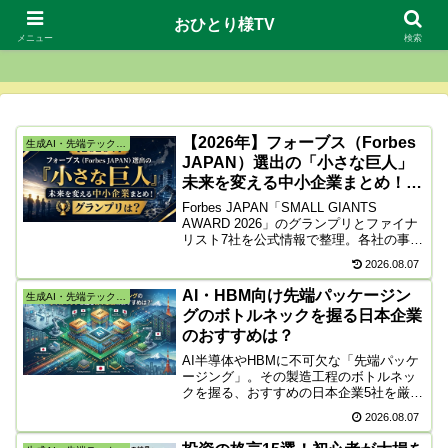
おひとり様TV
おひとり様TV
メニュー
検索
【2026年】フォーブス（Forbes
生成AI・先端テック・株
JAPAN）選出の「小さな巨人」
未来を変える中小企業まとめ！グ
ランプリは？
Forbes JAPAN「SMALL GIANTS
AWARD 2026」のグランプリとファイナ
リスト7社を公式情報で整理。各社の事業
内容、独自技術、将来展望、株式を直接
2026.08.07
買えるのか、注目する際の注意点まで詳
しく解説します。
AI・HBM向け先端パッケージン
生成AI・先端テック・株
グのボトルネックを握る日本企業
のおすすめは？
AI半導体やHBMに不可欠な「先端パッケ
ージング」。その製造工程のボトルネッ
クを握る、おすすめの日本企業5社を厳選
して解説します。技術力の本命ディスコ
2026.08.07
や攻めのTOWAなど、各社の強みやリス
ク、株価水準を踏まえた実践的な投資戦