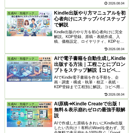
Research・エージェントの制限を整理。
2026.08.04
上限到達時の挙動と対処法、日本での支
払い・解約・API別料金も公式情報で解
Kindle出版やり方マニュアルを初
生成AI・先端テック・株
説します。
心者向けにステップバイステップ
で解説
Kindle出版のやり方を初心者向けに完全
解説。KDP登録、原稿・表紙作成、入
稿、価格設定、ロイヤリティ、KDPセレ
クト、審査、著作権、AI生成コンテンツ
2026.08.04
の申告、税金まで手順ごとに紹介しま
す。
AIで電子書籍を自動生成しKindle
生成AI・先端テック・株
出版する方法｜工程ごとにプロン
プトをステップ解説【コピペ
OK】
AIでKindle電子書籍を作る手順を、企
画・調査・構成・執筆・校正・表紙・
KDP登録まで工程別に解説。コピペ用プ
ロンプト、AI生成コンテンツの申告、著
2026.08.04
作権、審査、ロイヤリティの注意点も紹
介します。
AI原稿➔Kindle Createで出版！
生成AI・先端テック・株
無料＆表示崩れゼロの最強手順解
説
AIで作成した原稿をきれいにKindle出版
したい方向け！有料のWordを使わず、完
全無料で表示崩れを100%防ぐ「Google