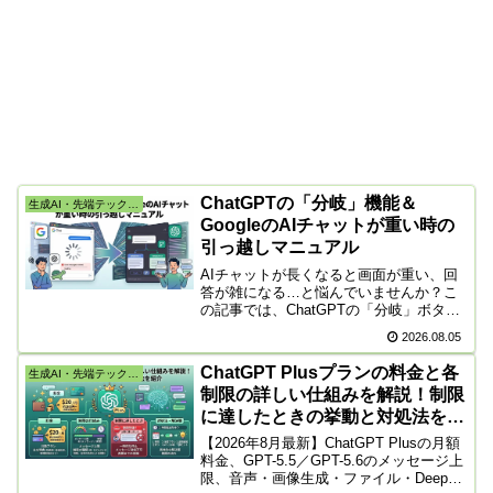
ChatGPTの「分岐」機能＆
生成AI・先端テック・株
GoogleのAIチャットが重い時の
引っ越しマニュアル
AIチャットが長くなると画面が重い、回
答が雑になる…と悩んでいませんか？こ
の記事では、ChatGPTの「分岐」ボタン
を使って会話を新しくやり直す方法と、
2026.08.05
GoogleのAI検索モードでも失敗しない引
っ越しマニュアルを初心者向けに分かり
ChatGPT Plusプランの料金と各
生成AI・先端テック・株
やすく解説！
制限の詳しい仕組みを解説！制限
に達したときの挙動と対処法を紹
介
【2026年8月最新】ChatGPT Plusの月額
料金、GPT-5.5／GPT-5.6のメッセージ上
限、音声・画像生成・ファイル・Deep