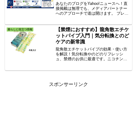
あなたのブログをYahoo!ニュースへ！直
接掲載は無理でも、メディアパートナー
へのアプローチで道は開けます。 プレス
リリース作成術からコンテンツ最適化、
メディア選定まで、Yahoo!ニュース掲載
を実現するための戦略と具体的な手順を
【禁煙におすすめ】龍角散エチケ
暮らしに役立つ情報
完全ガイド。
ットパイプ入門｜気分転換とのど
ケアの新常識
龍角散エチケットパイプの効果・使い方
を解説！気分転換やのどのリフレッシ
ュ、禁煙のお供に最適です。ニコチンゼ
ロで安心。ハーブの力でスマートな新習
慣を始めませんか？大人のエチケットケ
アとして喫煙者・非喫煙者問わずおすす
め。コンビニ等で手軽に購入可能。
スポンサーリンク