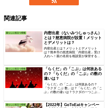
関連記事
内密出産（ないみつしゅっさん）
暮らしに役立つ情報
とは？慈恵病院が設置！メリット
とデメリットは？
内密出産とは？メリットとデメリット
は？熊本市の慈恵病院「内密出産」受け
入れへ！親の名前を相談室が保管する仕
組みを確立しました。慈恵病院（熊本市
西区）の相談員窓口は望まない妊娠によ
り悩みを抱えている人のための相談窓口
「らくだ」の「こぶ」は何故ある
暮らしに役立つ情報
です。一人で悩まないで！まずは慈恵病
の？「らくだ」の「こぶ」の数の
院の相談員に相談を！
違いは？
「らくだ」の「こぶ」は何故あるの？
「ラクダ こぶ 数」は？「らくだ」の「こ
ぶ」の数の違いは？ラクダの一つこぶと
ラクダの２つこぶとどちらが長生きする
のか？ラクダのこぶ数で変わるのか？ら
くだの口が曲がっている理由は？そんな
【2022年】GoToEatキャンペー
暮らしに役立つ情報
ラクダの疑問を解決します！