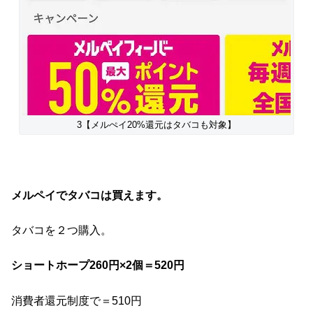
3【メルぺイ20%還元はタバコも対象】
メルペイでタバコは買えます。
タバコを２つ購入。
ショートホープ260円×2個＝520円
消費者還元制度で＝510円