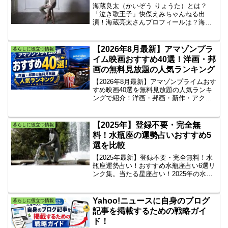
海蔵良太（かいぞう りょうた）とは？
「泣き歌王子」快傑えみちゃんねる出
演！海蔵亮太さんプロフィールは？海蔵
亮太さんプロフィールは？海蔵良太さん
の慰問とは？第６１回日本レコード大賞
の新人賞に選ばれた歌手の海蔵亮太さん
【2026年8月最新】アマゾンプラ
暮らしに役立つ情報
は病院や介護施設を慰問している。
イム映画おすすめ40選！洋画・邦
画の無料見放題の人気ランキング
【2026年8月最新】アマゾンプライムおす
すめ映画40選を無料見放題の人気ランキ
ングで紹介！洋画・邦画・新作・アクシ
ョン・アニメなど映画ファン絶賛の不朽
の名作を厳選。レビュー星4.5以上の無料
人気タイトル一覧から今夜観るべき傑作
【2025年】登録不要・完全無
暮らしに役立つ情報
がすぐ見つかります。
料！水瓶座の運勢占いおすすめ5
選を比較
【2025年最新】登録不要・完全無料！水
瓶座運勢占い！おすすめ水瓶座占い6選リ
ンク集。当たる星座占い！2025年の水瓶
座の運勢占い・全体占い・恋愛占い・仕
事占いを6つのサイトで比較してみた。水
瓶座の性格は楽観的なので悪い事は無視
Yahoo!ニュースに自身のブログ
暮らしに役立つ情報
して良い事だけ信じよう！
記事を掲載するための戦略ガイ
ド！