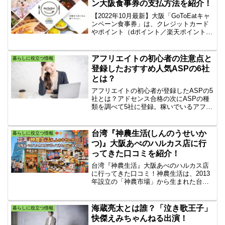
ン大阪食事券の支払方法を紹介！
【2022年10月最新】大阪「GoToEatキャ
ンペーン食事券」は、クレジットカード
やポイント（dポイント／楽天ポイント／
Ｔポイント）、QRコード決済・バーコー
ド決済（d払い・LINE Pay・楽天ペイ
PayPay・au PAY ・ゆうちょPayなどの
アフリエイトの初心者の注意点と
暮らしに役立つ情報
決済方法にてファミマでお支払いできま
登録したおすすめ人気ASPの6社
す。
とは？
アフリエイトの初心者が登録したASPの5
社とは？アドセンス合格の次にASPの種
類を調べて5社に登録。稼いでいるアフリ
エーターの方々のお勧めオープン型ASP
をまとめてみた。いろいろ調べた結果は
初めてのASP登録はこの掲載している上
台湾『神農生活(しんのうせいか
暮らしに役立つ情報
位6社で十分でした。
つ)』大阪あべのハルカス店に行
ってきた口コミを紹介！
台湾『神農生活』大阪あべのハルカス店
に行ってきた口コミ！神農生活は、2013
年設立の「神農市場」から生まれた台湾
発のライフスタイルショップです。地方
の特色ある季節の農産品や、食べ物、レ
トロ雑貨など台湾の人気の商品が集う食
海蔵亮太とは誰？「泣き歌王子」
暮らしに役立つ情報
雑貨のセレクトショプ。
快傑えみちゃんねる出演！