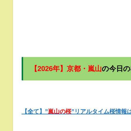
【2026年】京都・嵐山
の今日
の
【全て】”
嵐山
の桜
”リアルタイム桜情報