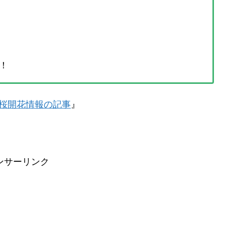
！
桜開花情報の記事
』
ンサーリンク