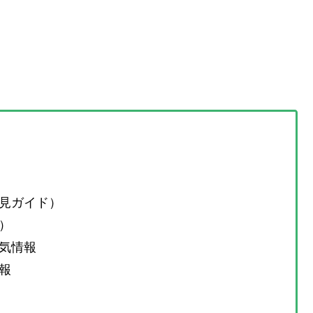
見ガイド）
）
気情報
報