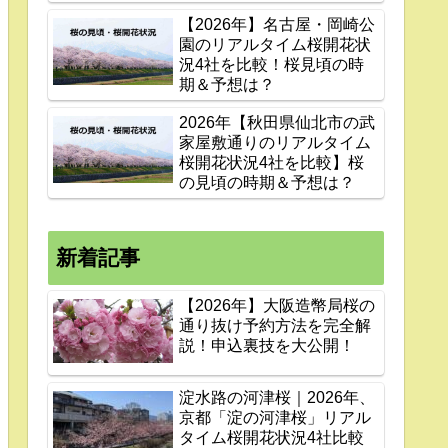
【2026年】名古屋・岡崎公
園のリアルタイム桜開花状
況4社を比較！桜見頃の時
期＆予想は？
2026年【秋田県仙北市の武
家屋敷通りのリアルタイム
桜開花状況4社を比較】桜
の見頃の時期＆予想は？
新着記事
【2026年】大阪造幣局桜の
通り抜け予約方法を完全解
説！申込裏技を大公開！
淀水路の河津桜｜2026年、
京都「淀の河津桜」リアル
タイム桜開花状況4社比較