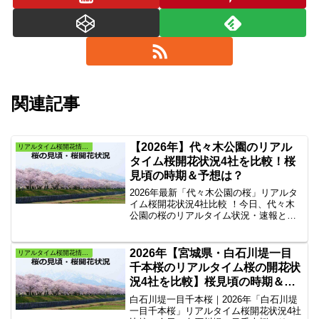
関連記事
【2026年】代々木公園のリアル
リアルタイム桜開花情報・よく当たる桜満開予想
タイム桜開花状況4社を比較！桜
見頃の時期＆予想は？
2026年最新「代々木公園の桜」リアルタ
イム桜開花状況4社比較 ！今日、代々木
公園の桜のリアルタイム状況・速報と天
気の案内。代々木公園の2022年の桜見
頃、桜ライトアップ情報を掲載4社のサイ
トから東京都渋谷区『代々木公園の桜』
2026年【宮城県・白石川堤一目
リアルタイム桜開花情報・よく当たる桜満開予想
だけを抜粋したリンク集。
千本桜のリアルタイム桜の開花状
況4社を比較】桜見頃の時期＆予
想は？
白石川堤一目千本桜｜2026年「白石川堤
一目千本桜」リアルタイム桜開花状況4社