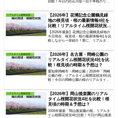
比較！今日の白石川堤一目千本桜のリア
ルタイム状況・速報と天気の案内。白石
川堤一目千本桜の桜見頃、桜ライトアッ
プ情報を掲載4社のサイトから現在の『白
【2026年】花博記念公園鶴見緑
リアルタイム桜開花情報・よく当たる桜満開予想
石川堤一目千本桜の桜』だけを抜粋しま
地の桜見頃・桜の最新情報4社を
した。
比較！リアルタイム桜開花状況
は？
【2026年最新】花博記念公園鶴見緑地の
今日現在、桜見頃・桜の最新情報4社を比
較しながら一挙紹介！更に、リアルタイ
ム桜開花状況・速報と天気もご紹介しま
す。全国の桜情報を掲載している人気4社
のサイトから『花博記念公園鶴見緑地の
【2026年】名古屋・岡崎公園の
リアルタイム桜開花情報・よく当たる桜満開予想
桜』だけをピックアップしリンク集にし
リアルタイム桜開花状況4社を比
てまとめました。
較！桜見頃の時期＆予想は？
愛知県岡崎市・岡崎公園｜2026年「岡崎
公園の桜」リアルタイム桜開花状況4社比
較！今日の岡崎公園の桜のリアルタイム
状況・速報と天気の案内。岡崎公園の桜
見頃、桜ライトアップ情報を掲載4社のサ
イトから現在の『岡崎公園の桜』だけを
【2026年】岡山後楽園のリアル
リアルタイム桜開花情報・よく当たる桜満開予想
抜粋したリンク集。
タイム桜開花状況4社を比較！桜
見頃の時期＆予想は？
2026年最新「岡山後楽園の桜」リアルタ
イム桜開花状況4社比較！今日の岡山後楽