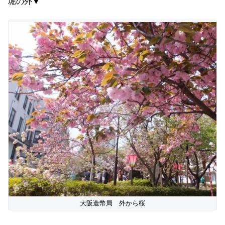
堀の外▼
大阪造幣局 外から桜