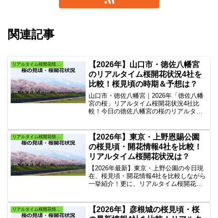
関連記事
【2026年】山口市・徳佐八幡宮
リアルタイム桜開花情報・よく当たる桜満開予想
のリアルタイム桜開花状況4社を
比較！桜見頃の時期＆予想は？
山口市・徳佐八幡宮｜2026年「徳佐八幡
宮の桜」リアルタイム桜開花状況4社比
較！今日の徳佐八幡宮の桜のリアルタイ
ム状況・速報と天気の案内。徳佐八幡宮
の桜見頃、桜ライトアップ情報を掲載4社
のサイトから山口市の『徳佐八幡宮の
【2026年】東京・上野恩賜公園
リアルタイム桜開花情報・よく当たる桜満開予想
桜』だけを抜粋したリンク集。
の桜見頃・開花情報4社を比較！
リアルタイム桜開花状況は？
【2026年最新】東京・上野公園の今日現
在、桜見頃・開花情報4社を比較しながら
一挙紹介！更に、リアルタイム桜開花状
況・速報と天気もご紹介します。全国の
桜情報を掲載している人気4社のサイトか
ら『上野公園の桜』だけをピックアップ
【2026年】彦根城の桜見頃・桜
リアルタイム桜開花情報・よく当たる桜満開予想
しリンク集にしてまとめました。