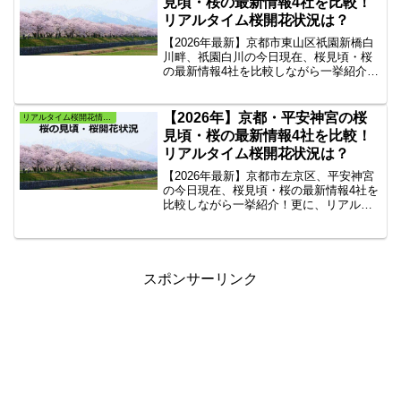
見頃・桜の最新情報4社を比較！
リアルタイム桜開花状況は？
【2026年最新】京都市東山区祇園新橋白
川畔、祇園白川の今日現在、桜見頃・桜
の最新情報4社を比較しながら一挙紹介！
更に、リアルタイム桜開花状況・速報と
天気もご紹介します。全国の桜情報を掲
載している人気4社のサイトから『祇園白
【2026年】京都・平安神宮の桜
リアルタイム桜開花情報・よく当たる桜満開予想
川の桜』だけをピックアップしリンク集
見頃・桜の最新情報4社を比較！
にしてまとめました。
リアルタイム桜開花状況は？
【2026年最新】京都市左京区、平安神宮
の今日現在、桜見頃・桜の最新情報4社を
比較しながら一挙紹介！更に、リアルタ
イム桜開花状況・速報と天気もご紹介し
ます。全国の桜情報を掲載している人気4
社のサイトから『平安神宮の桜』だけを
ピックアップしリンク集にしてまとめま
した。
スポンサーリンク