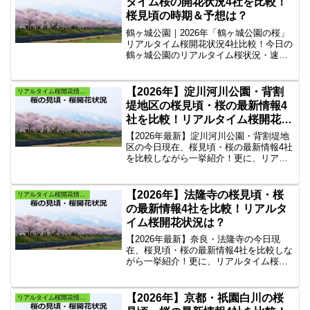
タイム桜の開花状況4社を比較！
桜見頃の時期＆予想は？
鶴ヶ城公園｜2026年「鶴ヶ城公園の桜」
リアルタイム桜開花状況4社比較！今日の
鶴ヶ城公園のリアルタイム桜状況・速報
と天気の案内。鶴ヶ城公園の桜見頃、桜
ライトアップ情報を掲載4社のサイトから
現在の『鶴ヶ城公園の桜』だけを抜粋し
【2026年】淀川河川公園・背割
リアルタイム桜開花情報・よく当たる桜満開予想
て比較しながらご紹介します。
堤地区の桜見頃・桜の最新情報4
社を比較！リアルタイム桜開花状
況は？
【2026年最新】淀川河川公園・背割堤地
区の今日現在、桜見頃・桜の最新情報4社
を比較しながら一挙紹介！更に、リアル
タイム桜開花状況・速報と天気もご紹介
します。全国の桜情報を掲載している人
気4社のサイトから『淀川河川公園・背割
【2026年】法隆寺の桜見頃・桜
リアルタイム桜開花情報・よく当たる桜満開予想
堤地区の桜』だけをピックアップしリン
の最新情報4社を比較！リアルタ
ク集にしてまとめました。
イム桜開花状況は？
【2026年最新】奈良・法隆寺の今日現
在、桜見頃・桜の最新情報4社を比較しな
がら一挙紹介！更に、リアルタイム桜開
花状況・速報と天気もご紹介します。全
国の桜情報を掲載している人気4社のサイ
トから『法隆寺の桜』だけをピックアッ
【2026年】京都・祇園白川の桜
リアルタイム桜開花情報・よく当たる桜満開予想
プしリンク集にしてまとめました。