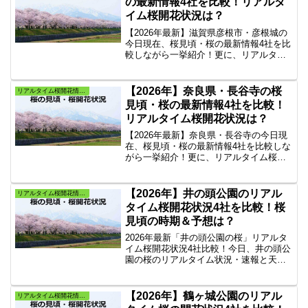
の最新情報4社を比較！リアルタ
イム桜開花状況は？
【2026年最新】滋賀県彦根市・彦根城の
今日現在、桜見頃・桜の最新情報4社を比
較しながら一挙紹介！更に、リアルタイ
ム桜開花状況・速報と天気もご紹介しま
す。全国の桜情報を掲載している人気4社
のサイトから『彦根城の桜』だけをピッ
【2026年】奈良県・長谷寺の桜
リアルタイム桜開花情報・よく当たる桜満開予想
クアップしリンク集にしてまとめまし
見頃・桜の最新情報4社を比較！
た。
リアルタイム桜開花状況は？
【2026年最新】奈良県・長谷寺の今日現
在、桜見頃・桜の最新情報4社を比較しな
がら一挙紹介！更に、リアルタイム桜開
花状況・速報と天気もご紹介します。全
国の桜情報を掲載している人気4社のサイ
トから奈良『長谷寺の桜』だけをピック
【2026年】井の頭公園のリアル
リアルタイム桜開花情報・よく当たる桜満開予想
アップしリンク集にしてまとめました。
タイム桜開花状況4社を比較！桜
見頃の時期＆予想は？
2026年最新「井の頭公園の桜」リアルタ
イム桜開花状況4社比較！今日、井の頭公
園の桜のリアルタイム状況・速報と天気
の案内。井の頭公園の桜見頃、桜ライト
アップ情報を掲載4社のサイトから武蔵野
市、現在の『井の頭公園の桜』だけを抜
【2026年】鶴ヶ城公園のリアル
リアルタイム桜開花情報・よく当たる桜満開予想
粋したリンク集。