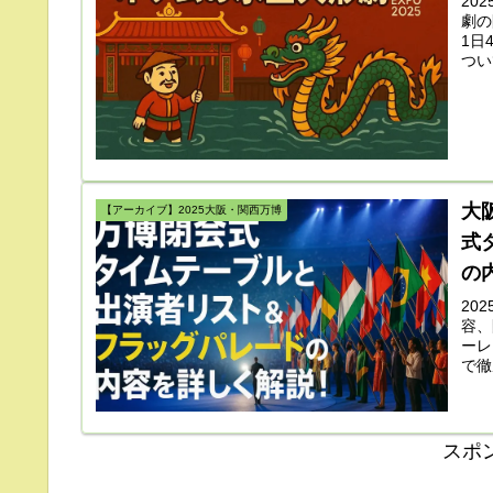
20
劇の
1日
つい
ド。
大
【アーカイブ】2025大阪・関西万博
式
の
20
容、
ーレ
で徹
す！
スポ