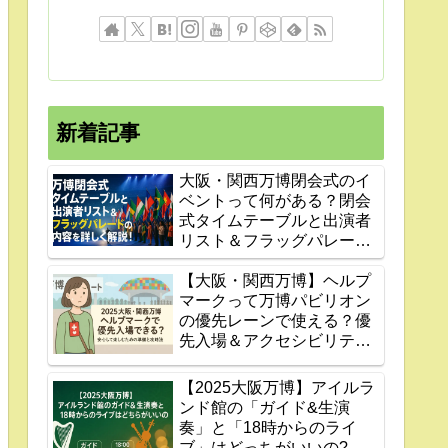
新着記事
大阪・関西万博閉会式のイ
ベントって何がある？閉会
式タイムテーブルと出演者
リスト＆フラッグパレード
の内容を詳しく解説！
【大阪・関西万博】ヘルプ
マークって万博パビリオン
の優先レーンで使える？優
先入場＆アクセシビリティ
まとめ
【2025大阪万博】アイルラ
ンド館の「ガイド&生演
奏」と「18時からのライ
ブ」はどっちがいいの?