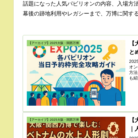
話題になった人気パビリオンの内容、入場方
幕後の跡地利用やレガシーまで、万博に関す
【
【アーカイブ】2025大阪・関西万博
と
20
オン
方法
も紹
【
【アーカイブ】2025大阪・関西万博
｜