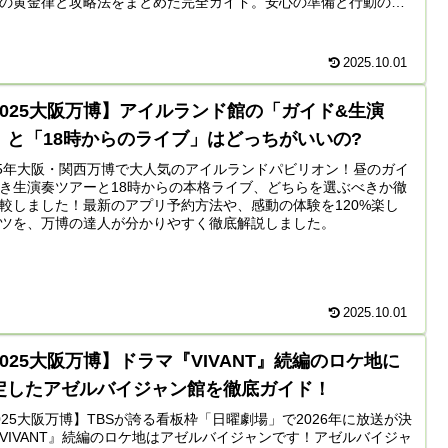
の黄金律と攻略法をまとめた完全ガイド。安心の準備と行動のヒ
がここに。
2025.10.01
2025大阪万博】アイルランド館の「ガイド&生演
」と「18時からのライブ」はどっちがいいの?
25年大阪・関西万博で大人気のアイルランドパビリオン！昼のガイ
き生演奏ツアーと18時からの本格ライブ、どちらを選ぶべきか徹
較しました！最新のアプリ予約方法や、感動の体験を120%楽し
ツを、万博の達人が分かりやすく徹底解説しました。
2025.10.01
2025大阪万博】ドラマ『VIVANT』続編のロケ地に
定したアゼルバイジャン館を徹底ガイド！
025大阪万博】TBSが誇る看板枠「日曜劇場」で2026年に放送が決
VIVANT』続編のロケ地はアゼルバイジャンです！アゼルバイジャ