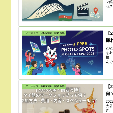
ン館
セス
はこ
【
【アーカイブ】2025大阪・関西万博
撮
20
を4
報、
んで
【
【アーカイブ】2025大阪・関西万博
何
20
大公
約、