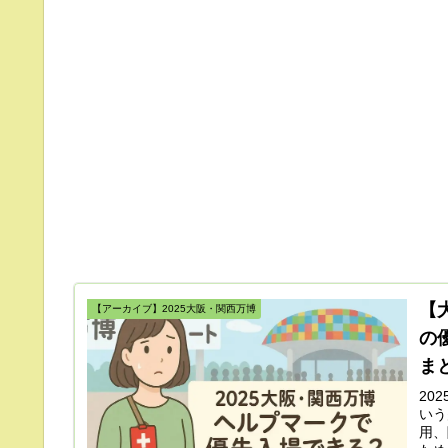
【
【アーカイブ】2025大阪・関西万博
の
ま
20
いう
用、