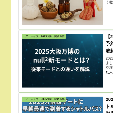
く徹
か？
【
【アーカイブ】2025大阪・関西万博
予
底
20
まし
や注
た人
2
【アーカイブ】2025大阪・関西万博
ト