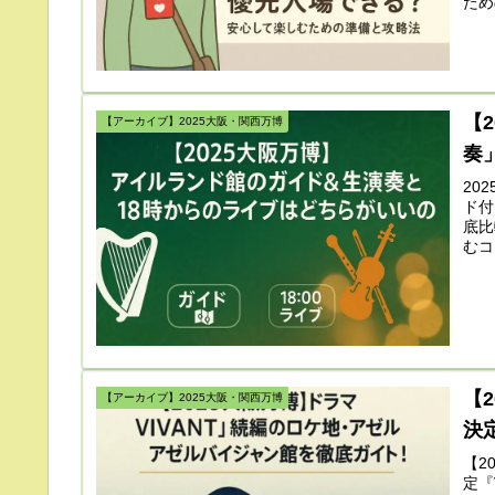
ため
ント
【
【アーカイブ】2025大阪・関西万博
奏
20
ド付
底比
むコ
【
【アーカイブ】2025大阪・関西万博
決
【2
定『