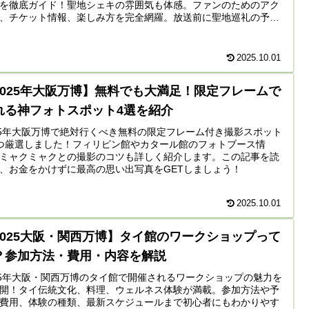
を徹底ガイド！聖地シェキの雰囲気も体感。ファンのためのアク
、チケット情報、楽しみ方を完全網羅。放送前に聖地巡礼の予習
こから始まる！
2025.10.01
2025年大阪万博】無料でも大満足！限定フレームで
れる神フォトスポット4選を紹介
25年大阪万博で絶対行くべき無料の限定フレーム付き撮影スポット
つ厳選しました！フィリピン館やカタール館のフォトブース情
ミャクミャクとの撮影のコツも詳しく紹介します。この記事を読
、お金をかけずに最高の思い出写真をGETしましょう！
2025.10.01
2025大阪・関西万博】タイ館のワークショップって
？参加方法・費用・内容を解説
25年大阪・関西万博のタイ館で開催されるワークショップの魅力を
開！タイ伝統文化、料理、ウェルネス体験が満載。参加方法や予
費用、体験の種類、最新スケジュールまで初心者にもわかりやす