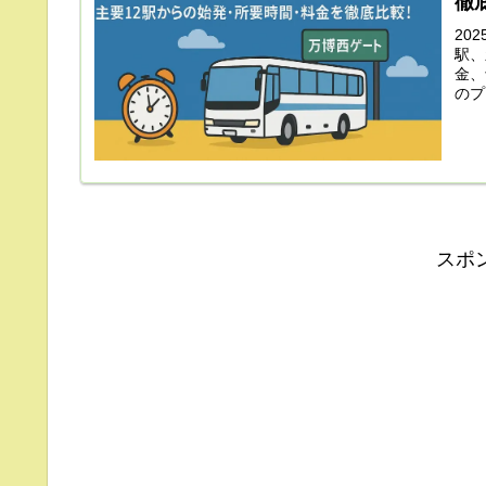
徹
20
駅、
金、
のプ
す。
スポ