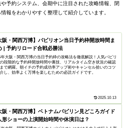
法や予約システム、会期中に注目された攻略情報、閉
る情報をわかりやすく整理して紹介しています。
大阪・関西万博】パビリオン当日予約枠開放時間ま
め | 予約リロード合戦必勝法
25年大阪・関西万博の当日予約枠の攻略法を徹底解説！人気パビリ
の段階的な予約枠開放時間や裏技、リアルタイム空き状況の確認
まで網羅。朝イチの予約成功率アップ術やキャンセル拾いのコツ
介し、効率よく万博を楽しむための必読ガイドです。
2025.10.13
大阪・関西万博】ベトナムパビリン見どころガイド
人形ショーの上演開始時間や休演日は？