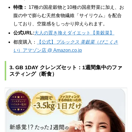
特徴：
17種の国産穀物と10種の国産野菜に加え、お
腹の中で膨らむ天然食物繊維「サイリウム」を配合
しており、空腹感をしっかり抑えられます。
公式URL:
大人の置き換えダイエット【美穀菜】
都度購入：
【公式】
ブルックス 美穀菜
（
びこくさ
い
）アマゾン店 @ Amazon.co.jp
3. GB 1DAY クレンズセット：1週間集中のファ
スティング（断食）