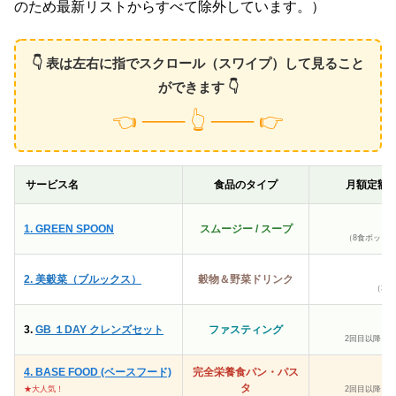
のため最新リストからすべて除外しています。）
👇 表は左右に指でスクロール（スワイプ）して見ること
ができます 👇
👈 ─── 👆 ─── 👉
サービス名
食品のタイプ
月額定額
1. GREEN SPOON
スムージー / スープ
（8食ボック
2. 美穀菜（ブルックス）
穀物＆野菜ドリンク
（30
初
3.
GB １DAY クレンズセット
ファスティング
2回目以降 6
4. BASE FOOD (ベースフード)
完全栄養食パン・パス
初
タ
★大人気！
2回目以降 3