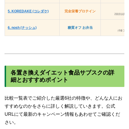
初
5. KOREDAKE (コレダケ)
完全栄養プロテイン
2回目以降 5
6. nosh (ナッシュ)
糖質オフ お弁当
（6食プラ
各置き換えダイエット食品サブスクの詳
細とおすすめポイント
比較一覧表でご紹介した厳選6社の特徴や、どんな人にお
すすめなのかをさらに詳しく解説していきます。公式
URLにて最新のキャンペーン情報もあわせてご確認くだ
さい。