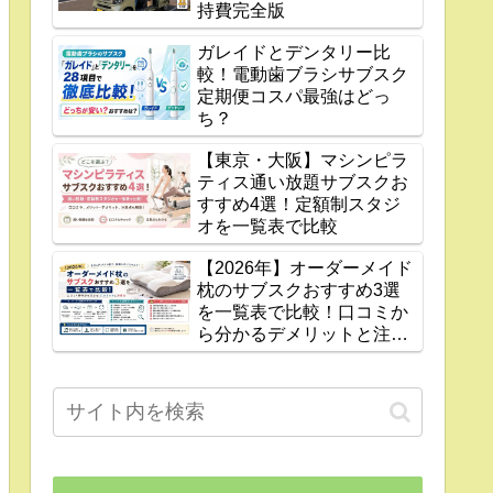
持費完全版
ガレイドとデンタリー比
較！電動歯ブラシサブスク
定期便コスパ最強はどっ
ち？
【東京・大阪】マシンピラ
ティス通い放題サブスクお
すすめ4選！定額制スタジ
オを一覧表で比較
【2026年】オーダーメイド
枕のサブスクおすすめ3選
を一覧表で比較！口コミか
ら分かるデメリットと注意
点