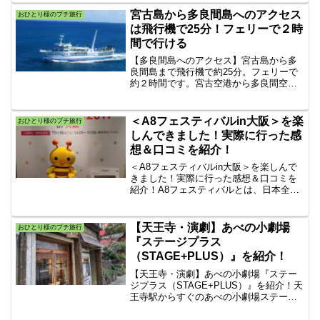
宮古島から多良間島へのアクセス
おひとり様のプチ旅行
は飛行機で25分！フェリーで２時
間で行ける
【多良間島へのアクセス】宮古島から多
良間島まで飛行機で約25分。フェリーで
約２時間です。宮古空港から多良間空港
までの路線の距離は約60キロ。フライト
時間は25分程度。フェリーは1日1便就
航。約2時間。平良港 ⇔ 多良間港 (距離
＜A8フェスティバルin大阪＞を楽
おひとり様のプチ旅行
62キロ)です。
しんできました！実際に行った感
想＆口コミを紹介！
＜A8フェスティバルin大阪＞を楽しんで
きました！実際に行った感想＆口コミを
紹介！A8フェスティバルとは、日本全国
からメディア会員と広告主が集まり、ア
フィリエイト活動に役立つ情報収集や新
しい商品・人との出会いを楽しめるアフ
【天王寺・演劇】あべの小劇場
おひとり様のプチ旅行
ィリエイトイベントです。
『ステージプラス
（STAGE+PLUS）』を紹介！
【天王寺・演劇】あべの小劇場『ステー
ジプラス（STAGE+PLUS）』を紹介！天
王寺駅からすぐのあべの小劇場ステージ
プラスに行って来た。「ステージプラ
ス」は小劇場＆BARです。小さな芝居小