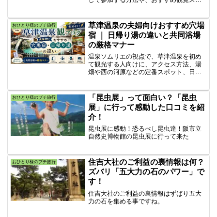
ットまで詳しく解説。当日参加可能なハ
ネト体験で、祭りの熱気を存分に味わお
う。衣装レンタルや参加時の注意点も網
草津温泉の夫婦向けおすすめ穴場
おひとり様のプチ旅行
羅し、初めての方も安心して楽しめま
宿 ｜ 日帰り湯の違いと共同浴場
す。
の厳格マナー
温泉ソムリエの視点で、草津温泉を初め
て観光する人向けに、アクセス方法、湯
畑や西の河原などの定番スポット、日帰
り温泉ごとの違い、共同浴場で失敗しな
いマナー、夫婦で静かに過ごしやすい宿
選び、源泉の楽しみ方、無理なく回れる1
「昆虫展」って面白い？「昆虫
おひとり様のプチ旅行
泊2日モデルコースまでわかりやすく解説
展」に行って感動した口コミを紹
します。
介！
昆虫展に感動！恐るべし昆虫達！阪市立
自然史博物館の昆虫展に行って来た
住吉大社のご利益の裏情報は何？
おひとり様のプチ旅行
ズバリ「五大力の石のパワー」で
す！
住吉大社のご利益の裏情報はずばり五大
力の石を集める事ですね。