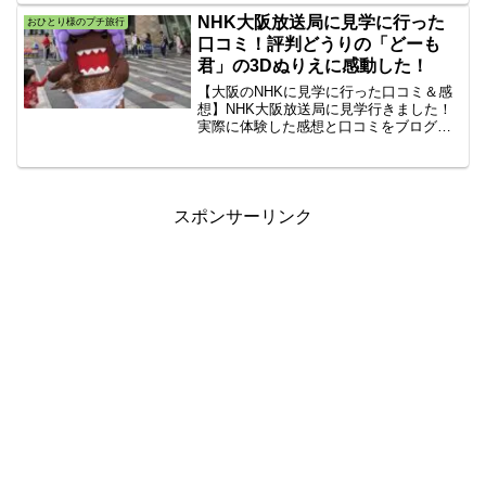
屋の迫力満点の体験。ステージは小さい
NHK大阪放送局に見学に行った
おひとり様のプチ旅行
けれどステージと観客の距離が近い！
口コミ！評判どうりの「どーも
君」の3Dぬりえに感動した！
【大阪のNHKに見学に行った口コミ＆感
想】NHK大阪放送局に見学行きました！
実際に体験した感想と口コミをブログで
書きます。評判どうりの「どーも君」の
3Dぬりえに感動しました！NHK大阪放送
局の前で「どーも君」がお出迎え♪「どー
も君」の3Dぬりえを描いてみました！
スポンサーリンク