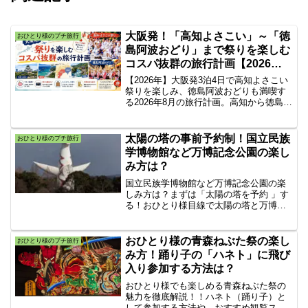
大阪発！「高知よさこい」～「徳
おひとり様のプチ旅行
島阿波おどり」まで祭りを楽しむ
コスパ抜群の旅行計画【2026年8
月出発】
【2026年】大阪発3泊4日で高知よさこい
祭りを楽しみ、徳島阿波おどりも満喫す
る2026年8月の旅行計画。高知から徳島へ
の移動、宿の選び方、観覧席の考え方ま
で、夏の旅行に役立つ情報を詳しく紹介
します。無駄なく回れるコスパ抜群の実
太陽の塔の事前予約制！国立民族
おひとり様のプチ旅行
践的なモデルプランです。
学博物館など万博記念公園の楽し
み方は？
国立民族学博物館など万博記念公園の楽
しみ方は？まずは「太陽の塔を予約 」す
る！おひとり様目線で太陽の塔と万博記
念公園の遊び方を紹介します。太陽の塔
の上部の顔についた両目は日が暮れると
光ります。太陽の塔の初代「黄金の顔」
おひとり様の青森ねぶた祭の楽し
おひとり様のプチ旅行
が 2023年夏から30年ぶり常設展示がきま
み方！踊り子の「ハネト」に飛び
りました。
入り参加する方法は？
おひとり様でも楽しめる青森ねぶた祭の
魅力を徹底解説！！ハネト（踊り子）と
して参加する方法や、おすすめ観覧スポ