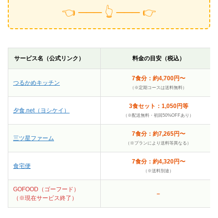
👈 ─── 👆 ─── 👉
サービス名（公式リンク）
料金の目安（税込）
7食分：約4,700円〜
つるかめキッチン
（※定期コースは送料無料）
3食セット：1,050円等
夕食.net（ヨシケイ）
（※配送無料・初回50%OFFあり）
7食分：約7,265円〜
三ツ星ファーム
（※プランにより送料等異なる）
7食分：約4,320円〜
食宅便
（※送料別途）
GOFOOD（ゴーフード）
–
（※現在サービス終了）