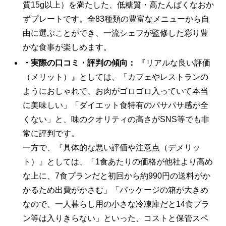
質15g以上）を満たした、低糖質・高たんぱくなおか
ずプレートです。全83種類の豊富なメニューから自
由に選ぶことができ、一流シェフが監修した彩り豊
かな食事が楽しめます。
・実際の口コミ・評判の傾向：
『リアルな良い評価
（メリット）』としては、「カフェやレストランの
ようにおしゃれで、お肉がゴロゴロ入っていて本当
に美味しい」「ダイエット食特有のパサパサ感が全
くない」と、味のクオリティの高さがSNS等でも非
常に評判です。
一方で、『具体的な悪い評価や注意点（デメリッ
ト）』としては、「1食あたりの価格が他社より高め
な上に、7食プランだと初回から約990円の送料がか
かるため出費がかさむ」「パッケージの箱が大きめ
なので、一人暮らし用の小さな冷凍庫だと14食プラ
ン等は入りきらない」といった、コストと保管スペ