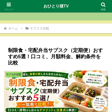
おひとり様TV
おひとり様TV
メニュー
検索
ホーム
サブスク比較
制限食・宅配弁当サブスク（定期便）おす
すめ5選！口コミ、月額料金、解約条件を
比較
サブスク比較