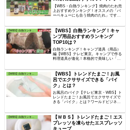
ます。
【WBS・白熱ランキング】焼肉のたれ売
上おすすめランキング！オススメの「バ
ーベキューにも合う焼肉のたれ」です。
2019年間売上”焼き肉のたれ”ランキング
は何？人気の”焼肉のタレ”の1位は「源た
れ」です。
【WBS】白熱ランキング！キャ
【WBS】白熱ランキング・トレンドたまご
ンプ用品おすすめランキング
TOP10は？
白熱ランキング！キャンプ道具（用品）
編【WBS】テレビ東京。キャンプで作る
料理道具が進化！本格的で美味しい「キ
ャンプ飯」を作る調理道具が登場！キャ
ンプ用品の初心者おすすめランキングと
同じ内容も含まれますね。
【WBS】トレンドたまご！お風
【WBS】白熱ランキング・トレンドたまご
呂でエクササイズできる「バイ
ク」とは？
お風呂のバイク【テレビ東京・WBS】ト
レンドたまご！お風呂でエクササイズで
きる「バイク」とは？ワールドビジネス
サテライト『トレンドたまご』はお風呂
でエクササイズをするお風呂のバイクで
す。お風呂の中で、バイクトレーニング
【ＷＢＳ】トレンドたまご！エス
【WBS】白熱ランキング・トレンドたまご
が可能です。
プレッソを凍らせたエスプレッソ
キューブ