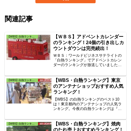
関連記事
【ＷＢＳ】アドベントカレンダー
【WBS】白熱ランキング・トレンドたまご
のランキング！24個の引き出しカ
ウントダウンは完売続出！
ＷＢＳ：ワールドビジネスサテライトの
「白熱ランキング」でアドベントカレン
ダーのランキングが放送していました。
クリスマス用のアドベントカレンダー
「箱型24個の引き出しカウントダウンア
ドベントカレンダー」ランキング商品は
【WBS・白熱ランキング】東京
【WBS】白熱ランキング・トレンドたまご
完売続出だったのでアマゾンを調べてみ
のアンテナショップおすすめ人気
ました。
ランキング！
【WBS】の白熱ランキングのベスト10
は！東京都内のアンテナショプの人気ラ
ンキング。今夜の白熱ランキングは『人
気に異変！？アンテナショップ！』で
す。東京都内にアンテナショプは８３店
舗のオススメのアンテナショップはど
【WBS・白熱ランキング】焼肉
【WBS】白熱ランキング・トレンドたまご
こ？東京駅のアンテナショップも紹介し
のたれ売上おすすめランキング！