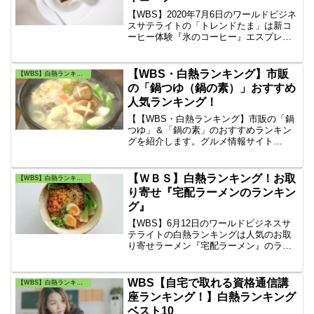
【WBS】2020年7月6日のワールドビジネ
スサテライトの「トレンドたま」は新コ
ーヒー体験『氷のコーヒー』エスプレッ
ソを凍らせたエスプレッソキューブで
す。
【WBS・白熱ランキング】市販
【WBS】白熱ランキング・トレンドたまご
の「鍋つゆ（鍋の素）」おすすめ
人気ランキング！
【【WBS・白熱ランキング】市販の「鍋
つゆ」＆「鍋の素」のおすすめランキン
グを紹介します。グルメ情報サイト
「macaroni」の編集部が実際に食べ比べ
した鍋つゆをランキング。最新の鍋の素
の人気ランキング！オススメの市販の
【ＷＢＳ】白熱ランキング！お取
【WBS】白熱ランキング・トレンドたまご
「鍋つゆ」「鍋用スープ」の1位は何？
り寄せ『宅配ラーメンのランキン
グ』
【WBS】6月12日のワールドビジネスサ
テライトの白熱ランキングは人気のお取
り寄せラーメン『宅配ラーメン』のラン
キング！ベスト10！
WBS【自宅で取れる資格通信講
【WBS】白熱ランキング・トレンドたまご
座ランキング！】白熱ランキング
ベスト10