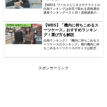
【WBS】ワールドビジネスサテライトの
白熱ランキングは自宅で取れる資格通信
講座ランキングベスト10！資格講座のユ
ーキャンの人気「資格ランキング」は
何？【生涯学習のユーキャン】の2020年1
月～3月の資格講座案内資料請求ランキン
【WBS】「機内に持ちこめるス
【WBS】白熱ランキング・トレンドたまご
グ！
ーツケース」おすすめランキン
グ！選び方も解説
白熱ランキング！『機内に持ちこめるス
ーツケースのランキング』飛行機内に持
ちこめるスーツケースのサイズは航空会
社・座席数・国内線・国際線や座席数に
よって違う。飛行機内持ち込み用のスー
ツケースの選ぶポイント。飛行機内持込
用の重量の目安は3kg未満で選ぶ事です。
【2022】
スポンサーリンク