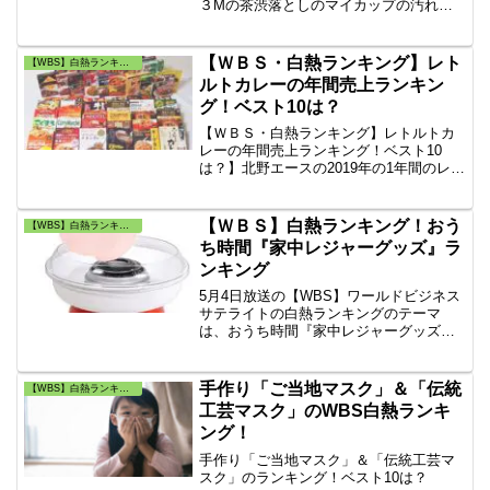
３Mの茶渋落としのマイカップの汚れを
落とす「オフィスキッチンクリーナー」
はアスクルで販売中。キッチンクリーナ
ーは清潔。アマゾンで大人気「綺麗なキ
【ＷＢＳ・白熱ランキング】レト
【WBS】白熱ランキング・トレンドたまご
ッチンのススメ」の「スコッチ・ブライ
ルトカレーの年間売上ランキン
トのキッチン用汚れ落としクリーナー」
グ！ベスト10は？
も紹介。
【ＷＢＳ・白熱ランキング】レトルトカ
レーの年間売上ランキング！ベスト10
は？】北野エースの2019年の1年間のレト
ルトカラーの売上ランキングは何？市販
の人気レトルトカレーのランキング、お
すすめのレトルトカレーランキングは
【ＷＢＳ】白熱ランキング！おう
【WBS】白熱ランキング・トレンドたまご
何？今夜の白熱ランキングは辛い！
ち時間『家中レジャーグッズ』ラ
ンキング
5月4日放送の【WBS】ワールドビジネス
サテライトの白熱ランキングのテーマ
は、おうち時間『家中レジャーグッズ』
ランキングです。『巣ごもり』『室内で
使える遊びグッズ』の売上ランキングで
す。楽天市場の『室内向け関連商品』の
手作り「ご当地マスク」＆「伝統
【WBS】白熱ランキング・トレンドたまご
売上伸び率集計ランキング！
工芸マスク」のWBS白熱ランキ
ング！
手作り「ご当地マスク」＆「伝統工芸マ
スク」のランキング！ベスト10は？