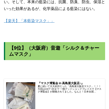
い。そして、本来の藍染には、抗菌、防臭、防虫、保湿と
いった効果があるが、化学薬品による藍染にはない。
【楽天】「本藍染マスク」」
【9位】（大阪府）音遊「シルク＆チャー
ムマスク」
『マスク博覧会 in 高島屋大阪店♪』
夏に続いて大大好評だった「高島屋大阪店マスク」！！！
今回は10/7~20まで 一階グッドショックプレイスで【マス
ク博覧会】が開催されてました。なんと！日本全国…