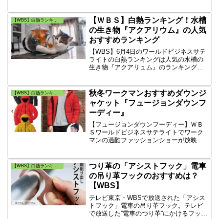
るミスト発生装置の『ジャストクール』
です。暑い時期に快適に作業ができる、
空調服のファンの技術をいかした、携帯
【ＷＢＳ】白熱ランキング！水槽
【WBS】白熱ランキング・トレンドたまご
ミスト噴霧器はおすすめです。
の生き物『アクアリウム』の人気
おすすめランキング
【WBS】6月4日のワールドビジネスサテ
ライトの白熱ランキングは人気の水槽の
生き物『アクアリュム』のランキング！
ベスト10！ペット通販のチャームの4月売
上ランキングです。
秋冬ワークマンおすすめダウンジ
【WBS】白熱ランキング・トレンドたまご
ャケット『フュージョンダウンフ
ーディー』
【フュージョンダウンフーディー】ＷＢ
Ｓワールドビジネスサテライトでワーク
マンの過酷ファッションショーが放映さ
れました。ワークマンの人気商品は、ダ
ウンジャケットの『フュージョンダウン
フーディー』です！針の穴も指でこすっ
つり革の「アシストフック」電車
【WBS】白熱ランキング・トレンドたまご
て復元？！
の吊り革フックのおすすめは？
【WBS】
テレビ東京・WBSで放送された「アシス
トフック」電車の吊り革フック。テレビ
で放送した”電車のつり革”にかけるフック