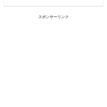
の人気！おすすめを紹介。三重県亀山市
『ギルトデザイン』が2020年4月末位に
1680円で販売しました。銅99.9％のフッ
クは非接触で抗ウィルス効果がより高い
ので安心です！
スポンサーリンク