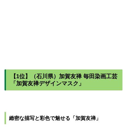
【1位】（石川県）加賀友禅 毎田染画工芸
「加賀友禅デザインマスク」
緻密な描写と彩色で魅せる「加賀友禅」