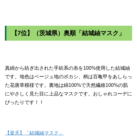
【7位】（茨城県）奥順「結城紬マスク」
真綿から紡ぎ出された手紡系の糸を100%使用した結城紬
です。地色はベージュ地のボカシ、柄は百亀甲をあしらっ
た花唐草模様です。裏地は綿100%で天然繊維100%の肌
にやさしく見た目に上品なマスクです。おしゃれコーデに
ぴったりです！！
【楽天】「結城紬マスク」