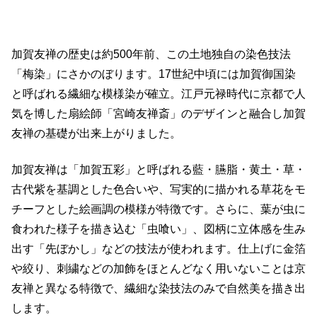
加賀友禅の歴史は約500年前、この土地独自の染色技法
「梅染」にさかのぼります。17世紀中頃には加賀御国染
と呼ばれる繊細な模様染が確立。江戸元禄時代に京都で人
気を博した扇絵師「宮崎友禅斎」のデザインと融合し加賀
友禅の基礎が出来上がりました。
加賀友禅は「加賀五彩」と呼ばれる藍・臙脂・黄土・草・
古代紫を基調とした色合いや、写実的に描かれる草花をモ
チーフとした絵画調の模様が特徴です。さらに、葉が虫に
食われた様子を描き込む「虫喰い」、図柄に立体感を生み
出す「先ぼかし」などの技法が使われます。仕上げに金箔
や絞り、刺繍などの加飾をほとんどなく用いないことは京
友禅と異なる特徴で、繊細な染技法のみで自然美を描き出
します。