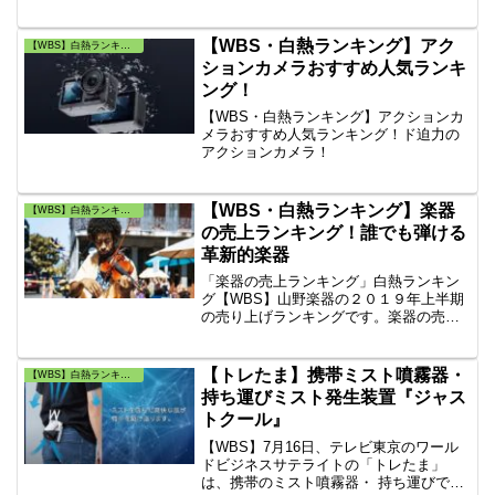
【WBS・白熱ランキング】アク
【WBS】白熱ランキング・トレンドたまご
ションカメラおすすめ人気ランキ
ング！
【WBS・白熱ランキング】アクションカ
メラおすすめ人気ランキング！ド迫力の
アクションカメラ！
【WBS・白熱ランキング】楽器
【WBS】白熱ランキング・トレンドたまご
の売上ランキング！誰でも弾ける
革新的楽器
「楽器の売上ランキング」白熱ランキン
グ【WBS】山野楽器の２０１９年上半期
の売り上げランキングです。楽器の売上
ランキング！誰でも弾ける！人気の楽器
は何？オススメの楽器は何？革新的楽器
も登場！アコースティックギター、電子
【トレたま】携帯ミスト噴霧器・
【WBS】白熱ランキング・トレンドたまご
ピアノ、ウクレレも「ジェイク・シマブ
持ち運びミスト発生装置『ジャス
クロ」も！
トクール』
【WBS】7月16日、テレビ東京のワール
ドビジネスサテライトの「トレたま」
は、携帯のミスト噴霧器・ 持ち運びでき