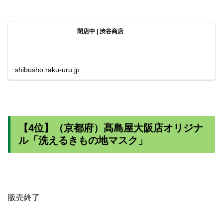
閉店中 | 渋谷商店
shibusho.raku-uru.jp
【4位】（京都府）髙島屋大阪店オリジナ
ル「洗えるきもの地マスク」
販売終了