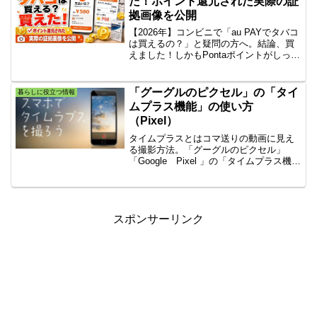
た！ポイント還元された実際の証
拠画像を公開
【2026年】コンビニで「au PAYでタバコ
は買えるの？」と疑問の方へ。結論、買
えました！しかもPontaポイントがしっか
り還元された実際の証拠画像も大公開。
ポイントカード提示だけでは対象外です
が、auカードを使った裏ワザまで徹底解
「グーグルのピクセル」の「タイ
暮らしに役立つ情報
説します！
ムプラス機能」の使い方
（Pixel）
タイムプラスとはコマ送りの動画に見え
る撮影方法。「グーグルのピクセル」
「Google Pixel 」の「タイムプラス機
能」の使い方。タイムプラスのスマホの
撮影方法。iPhone、Androidでのタイムプ
ラス撮影方法。タイムプラス動画をスマ
ホで上手に撮る方法。
スポンサーリンク