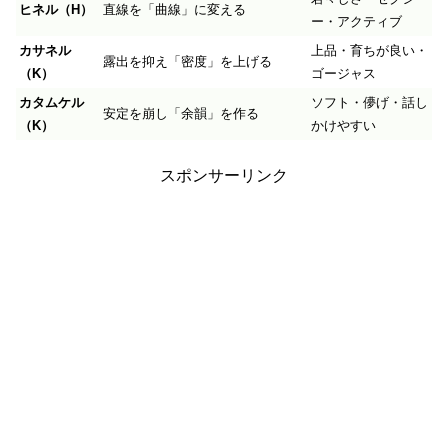
ヒネル（H）
直線を「曲線」に変える
ー・アクティブ
カサネル
上品・育ちが良い・
露出を抑え「密度」を上げる
（K）
ゴージャス
カタムケル
ソフト・儚げ・話し
安定を崩し「余韻」を作る
（K）
かけやすい
スポンサーリンク