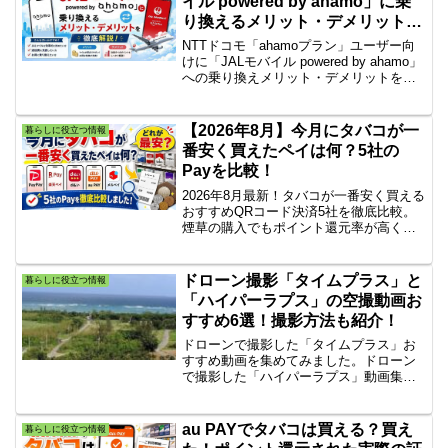
イル powered by ahamo」に乗
り換えるメリット・デメリットを
徹底解説
NTTドコモ「ahamoプラン」ユーザー向
けに「JALモバイル powered by ahamo」
への乗り換えメリット・デメリットを徹
底解説。月額2,970円30GBはそのまま
に、どこかにマイル年1回1,500マイルな
どJAL独自特典の価値と注意点を詳しく
【2026年8月】今月にタバコが一
暮らしに役立つ情報
紹介します。
番安く買えたペイは何？5社の
Payを比較！
2026年8月最新！タバコが一番安く買える
おすすめQRコード決済5社を徹底比較。
煙草の購入でもポイント還元率が高く、
実質一番安く買えるペイをランキング形
式で紹介します！たばこ対象のお得な買
い方や、今月最もお得に買う裏ワザを見
ドローン撮影「タイムプラス」と
暮らしに役立つ情報
逃さないでください
「ハイパーラプス」の空撮動画お
すすめ6選！撮影方法も紹介！
ドローンで撮影した「タイムプラス」お
すすめ動画を集めてみました。ドローン
で撮影した「ハイパーラプス」動画集も
集めてみました。【Mavic 2】の「ハイパ
ーラプス」の撮影方法。あなたも挑戦！
新絶景「タイムスケイプ」＆「ハイパー
au PAYでタバコは買える？買え
暮らしに役立つ情報
ラプス」【NHK】