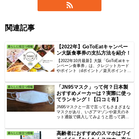
関連記事
【2022年】GoToEatキャンペー
暮らしに役立つ情報
ン大阪食事券の支払方法を紹介！
【2022年10月最新】大阪「GoToEatキャ
ンペーン食事券」は、クレジットカード
やポイント（dポイント／楽天ポイント／
Ｔポイント）、QRコード決済・バーコー
ド決済（d払い・LINE Pay・楽天ペイ
PayPay・au PAY ・ゆうちょPayなどの
「JN95マスク」って何？日本製
暮らしに役立つ情報
決済方法にてファミマでお支払いできま
おすすめメーカーは？実際に使っ
す。
てランキング！【口コミ有】
JN95マスクと一言で言ってもさまざまな
マスクがあり、いざアマゾンや楽天のネ
ット通販で購入してみようと思って調べ
ても迷ってしまう人も多いのでは？ そこ
で今回は、人気のマスクを購入して、自
分自身で実際に使用して比較してからお
高齢者におすすめのスマホはワイ
暮らしに役立つ情報
すすめできるメーカーだけをご紹介しま