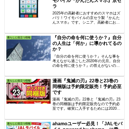
モバイル『かんたんスマホ』京セ
す。
ラ
2025年の高齢者におすすめのスマホはズ
バリ！ワイモバイルの京セラ製『かんた
んスマホ』です。シニア、高齢者におす
すめの簡単で使いやすいスマホです。母
の日や父の日に最適なプレゼント！簡単
スマホでオンライン帰省をしよう！
『自分の命を何に使うか？』自分
暮らしに役立つ情報
の人生は「何か」に導かれてるの
か？
『自分の命を何に使うか？』そんな事を
考えながら過ごした2020年の元旦。自分
の命を何に使うか？』の答えがないの
は、初めから分かっています。「自分だ
けの為に使うのか」「人の為に使うの
か」は、「価値観の違い」でみんな違う
漫画『鬼滅の刃』22巻と23巻の
暮らしに役立つ情報
のは理解できている。哲学的には？
同梱版は予約限定販売！予約必至
です
漫画『鬼滅の刃』22巻と『鬼滅の刃』23
巻の同梱版は予約限定販売なので予約必
至です。確実に入手するためには2020年6
月18日の締切日までに予約しましょう！
漫画『鬼滅の刃（きめつのやいば）』20
巻の特装版は重版するので安心。
ahamoユーザー必見！「JALモバ
暮らしに役立つ情報