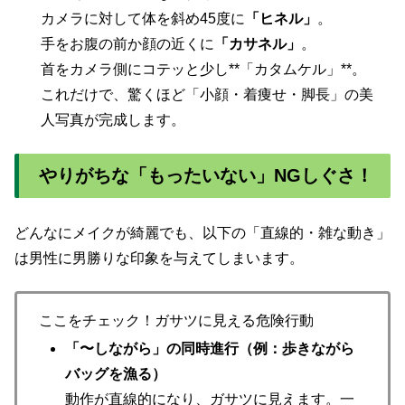
カメラに対して体を斜め45度に
「ヒネル」
。
手をお腹の前か顔の近くに
「カサネル」
。
首をカメラ側にコテッと少し**「カタムケル」**。
これだけで、驚くほど「小顔・着痩せ・脚長」の美
人写真が完成します。
やりがちな「もったいない」NGしぐさ！
どんなにメイクが綺麗でも、以下の「直線的・雑な動き」
は男性に男勝りな印象を与えてしまいます。
ここをチェック！ガサツに見える危険行動
「〜しながら」の同時進行（例：歩きながら
バッグを漁る）
動作が直線的になり、ガサツに見えます。一