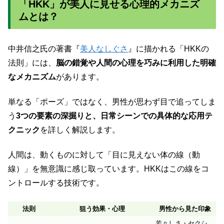
「HKK」が美人に見せる心理的メカニズ
ムとは？
中井信之氏の著書『
美人なしぐさ
』に描かれる「HKKの
法則」には、
脳の錯覚や人間の心理を巧みに利用した明確
なメカニズム
があります。
単なる「ポーズ」ではなく、男性が思わず目で追ってしま
う
3つの要素の深掘りと、日常シーンでの具体的な応用テ
クニック
を詳しく解説します。
人間は、動くものに対して「目に見えない体の線（動
線）」を無意識に感じ取っています。HKKはこの線をコ
ントロールする技術です。
法則
狙う効果・心理
男性から見た印象
若々しさ・セクシ