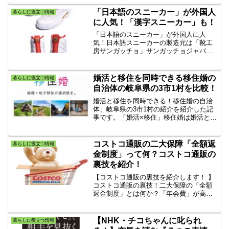
メディア選定まで、Yahoo!ニュース掲載
を実現するための戦略と具体的な手順を
「日本語のスニーカー」が外国人
暮らしに役立つ情報
完全ガイド。
に人気！「漢字スニーカー」も！
「日本語のスニーカー」が外国人に人
気！日本語スニーカーの製造元は「靴工
房サンガッチョ」サンガッチョジャパン
株式会社です。海外では「日本語のスニ
ーカー」が大人気です。サンガッチョの
パ・リーグ6球団と限定コラボのスニーカ
婚活と移住を同時できる移住婚の
暮らしに役立つ情報
ーが新作。ナイキの「漢字のスニーカ
自治体の岐阜県の3市1村を比較！
ー」モデルもあり。
婚活と移住を同時できる！移住婚の自治
体、岐阜県の3市1村の紹介を紹介した記
事です。「婚活×移住」移住婚は婚活と移
住を登録無料で同時にサポート！移住婚
は、都市部から地方に移住を希望したい
男女の独身者の方が、結婚相手探しと移
コストコ通販の二大保障「全額返
暮らしに役立つ情報
住先探しを同時にできます。
金制度」って何？コストコ通販の
裏技を紹介！
【コストコ通販の裏技を紹介します！ 】
コストコ通販の裏技！二大保障の「全額
返金制度」とは何か？「年会費」が高
い！どうする？「年会費」を返金しても
らうにはどうする？「コストコの通販」
で買物をするな絶対に知っておくべき裏
【NHK・チコちゃんに叱られ
暮らしに役立つ情報
技をご紹介。【2024年最新版】