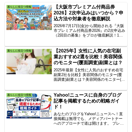
【大阪市プレミアム付商品券
暮らしに役立つ情報
2026】2次申込みはいつから？申
込方法や対象者を徹底解説
2026年7月17日(金)から開始される『大阪
市プレミアム付商品券2026』の2次申込み
（2回目の募集）をプロが徹底解説！1次
で買い逃した方や買い足したい方向け
に、対象者の条件やスマホ・ハガキでの
申込方法、落とし穴となる注意点まで分
【2025年】女性に人気の在宅副
暮らしに役立つ情報
かりやすく紹介します。
業おすすめ2選を比較！美容関係
のモニター(覆面調査)副業とは？
2025年最新【女性に人気のおすすめ在宅
副業2社を比較】美容関係のモニター(覆
面調査)副業とは？美容関係のモニター(覆
面調査)は、おすすめ副業です。ヴィーナ
スウォーカーはモニター(覆面調査)の会社
です。i-Say＜アイセイ＞はオンラインア
Yahoo!ニュースに自身のブログ
暮らしに役立つ情報
ンケートサイトです。副業の女性の在宅
記事を掲載するための戦略ガイ
ワークは大人気です。
ド！
あなたのブログをYahoo!ニュースへ！直
接掲載は無理でも、メディアパートナー
へのアプローチで道は開けます。 プレス
リリース作成術からコンテンツ最適化、