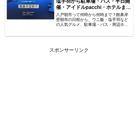
塩手羽から駐車場・バス・平日開
催・アイドルpacchi・ホテルまで
徹底解説！
八戸朝市って何時から何時まで？館鼻岸
壁朝市の日程から、ウニ飯・塩手羽など
の人気グルメ、駐車場・バス・周辺ホテ
ル情報、さらには平日・土曜の開催状況
やアイドルの情報まで全部まとめちゃい
ました！旅行者向けに、八戸朝市の楽し
み方を可愛く徹底解説します♡
スポンサーリンク