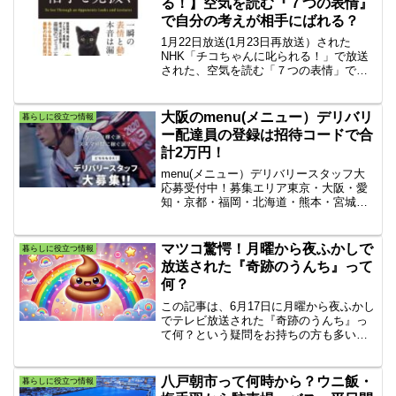
る！】空気を読む『７つの表情』
で自分の考えが相手にばれる？
1月22日放送(1月23日再放送）された
NHK「チコちゃんに叱られる！」で放送
された、空気を読む「７つの表情」で自
分の考えが相手にばれる？空気を読むと
はつまりどういうことか、科学的実験に
注目が面白かったの深堀で調べてみたの
大阪のmenu(メニュー）デリバリ
暮らしに役立つ情報
で詳しく解説します。
ー配達員の登録は招待コードで合
計2万円！
menu(メニュー）デリバリースタッフ大
応募受付中！募集エリア東京・大阪・愛
知・京都・福岡・北海道・熊本・宮城・
広島・千葉・埼玉・兵庫menu(メニュ
ー）デリバリー配達員の招待コード
menu(メニュー）デリバリー配達員の招
マツコ驚愕！月曜から夜ふかしで
暮らしに役立つ情報
待コードとは、デリ...
放送された『奇跡のうんち』って
何？
この記事は、6月17日に月曜から夜ふかし
でテレビ放送された『奇跡のうんち』っ
て何？という疑問をお持ちの方も多いと
思いますのでその疑問を解決する為にい
ろいろ調べてみました！オオバコを使っ
た奇跡のうんちのダイエット効果やダイ
八戸朝市って何時から？ウニ飯・
暮らしに役立つ情報
エット方法も解説しました。