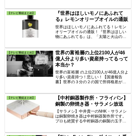
川村「山中牧場」山中練乳。【楽天】北
海道赤井川村「山中牧場」”山中練乳”。ロ
バート馬場がもってきた”ロブション”のミ
『世界はほしいモノにあふれて
【テレビ番組まとめ】
ルクキャラメル。
る』レモンオリーブオイルの通販
世界はほしいモノにあふれてる！レモン
オリーブオイルの通販！『世界はほしい
物にあふれてる』は、「太陽と火山の恵
み！絶品食材を探す旅 シチリア」。イ
タリア在住の食材バイヤー小林もりみさ
んが、絶品加工食品を求めてイタリア南
世界の富裕層の上位2100人が46
【テレビ番組まとめ】
部のシチリアも旅で紹介されたレモンオ
億人分より多い資産持ってるって
リーブオイルの通販を紹介。
本当か？
世界の富裕層 の上位2100人が46億人分よ
り多い資産持つ！悲しい！【国連報告
書】世界の３分の２の国で所得格差が拡
大 ！途上国ではインターネットの普及率
が先進国の87％に対し19％！デジタル格
差が深刻だと分析している。
【中村銅器製作所・フライパン】
【テレビ番組まとめ】
銅製の卵焼き器・サラメシ放送
【サラメシ】中井貴一のNHK・サラメシ
は銅製卵焼き器は中村銅器製作所です。
プロも絶賛する中村銅器の銅製の玉子焼
鍋・卵焼き器・フライパンの通販サイト
（アマゾン・楽天・ヤフーショッピン
グ）を調べてみました。