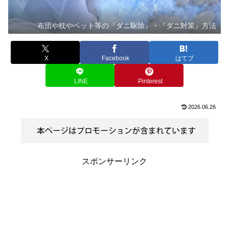
布団や枕やベット等の『ダニ駆除』・『ダニ対策』方法
X
Facebook
はてブ
LINE
Pinterest
2026.06.26
スポンサーリンク