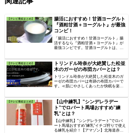
関連記事
腸活におすすめ！甘酒ヨーグルト
【テレビ番組まとめ】
『酒粕甘酒＋ヨーグルト』が最強
コンビ！
「腸活におすすめ！甘酒ヨーグルト」腸
活するなら『酒粕甘酒＋ヨーグルト』が
最強コンビです。甘酒ヨーグルトは、飲
む点滴として人気の甘酒とヨーグルトの
コンビの中でも腸活するなら『酒粕甘酒
＋ヨーグルト』が最強コンビ！レシピと
トリンドル玲奈が大絶賛した松並
【テレビ番組まとめ】
作り方を紹介した記事です。
木のガーゼの布団カバーとは？
トリンドル玲奈が大絶賛した松並木のガ
ーゼの布団カバーは奇跡の布団カバーで
す。≪肌にやさしくあったか快眠を楽し
める≫
【山中練乳】”シンデレラデー
【テレビ番組まとめ】
ト”でロバート馬場おすすめ”練
乳”とは？
【山中練乳】"シンデレラデート"でロバ
ート馬場おすすめ”練乳”イチゴ狩りで使え
る練乳を紹介！【アマゾン】北海道赤井