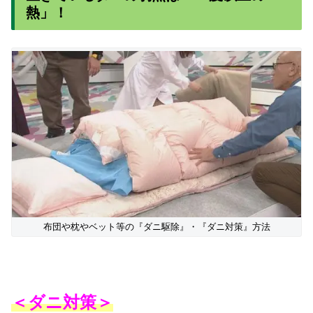
熱」！
布団や枕やベット等の『ダニ駆除』・『ダニ対策』方法
＜ダニ対策＞