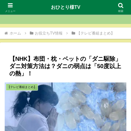
おひとり様TV
おひとり様TV
メニュー
検索
ホーム
お役立ちTV情報
【テレビ番組まとめ】
【NHK】布団・枕・ベットの「ダニ駆除」
ダニ対策方法は？ダニの弱点は「50度以上
の熱」！
【テレビ番組まとめ】