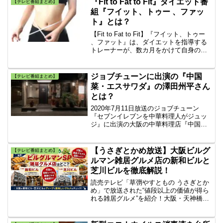
『Fit to Fat to Fit』ダイエット番
【テレビ番組まとめ】
組『フイット、トゥー 、ファッ
ト』とは？
【Fit to Fat to Fit】『フイット、トゥー
、ファット』は、ダイエットを指導する
トレーナーが、数カ月をかけて自身の鍛
え上げた肉体を、ダイエット希望者同様
の肥満体に変える「デブエット」一緒に
ダイエットを行っていくアメリカの人気
ジョブチューンに出演の『中国
【テレビ番組まとめ】
番組の事です。
菜・エスサワダ』の澤田州平さん
とは？
2020年7月11日放送のジョブチューン
『セブンイレブンを中華料理人がジュッ
ジ』に出演の大阪の中華料理店『中国
菜・エスサワダ』の澤田州平さんとは？
【うさぎとかめ放送】大阪ビルグ
【テレビ番組まとめ】
ルマン雑居グルメ店の新和ビルと
芝川ビルを徹底解説！
読売テレビ「草彅やすともの うさぎとか
め」で放送された“値段以上の価値が得ら
れる雑居グルメ”を紹介！大阪・天神橋5
丁目「新和ビル」や淀屋橋「芝川ビル」
の人気店、おBARんざい guuuuu、おつま
みや はじめちゃん、シネマーナ、リヴ・