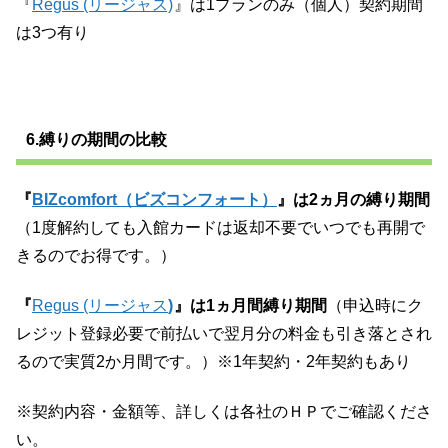
『
Regus (リージャス)
』は1プランのみ（個人）契約期間
は3つ有り
6.縛りの期間の比較
『
BIZcomfort（ビズコンフォート）
』は2ヵ月の縛り期間
（1度解約しても入館カードは返却不要でいつでも再開で
きるのでお得です。）
『
Regus (リージャス
)
』は1ヵ月間縛り期間
（申込時にク
レジット登録必要で前払いで翌月分の料金も引き落とされ
るので実質2か月間です。）※1年契約・2年契約もあり
※契約内容・金額等、詳しくは各社のＨＰでご確認くださ
い。