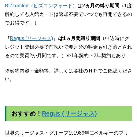
BIZcomfort（ビズコンフォート）
は2ヵ月の縛り期間
（1度
解約しても入館カードは返却不要でいつでも再開できるの
でお得です。）
『
Regus (リージャス
)
』は1ヵ月間縛り期間
（申込時にク
レジット登録必要で前払いで翌月分の料金も引き落とされ
るので実質2か月間です。）※1年契約・2年契約もあり
※契約内容・金額等、詳しくは各社のＨＰでご確認くださ
い。
おすすめ！
Regus (リージャス)
世界のリージャス・グループは1989年にベルギーのブリ