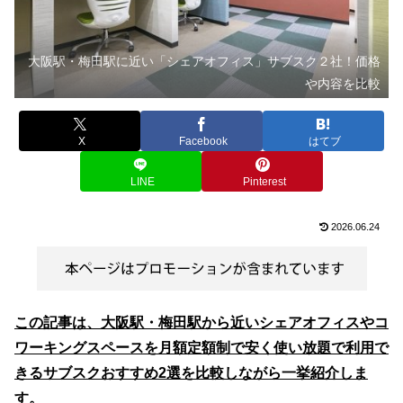
大阪駅・梅田駅に近い「シェアオフィス」サブスク２社！価格
や内容を比較
X
Facebook
はてブ
LINE
Pinterest
2026.06.24
この記事は、大阪駅・梅田駅から近いシェアオフィスやコ
ワーキングスペースを月額定額制で安く使い放題で利用で
きるサブスクおすすめ2選を比較しながら一挙紹介しま
す。