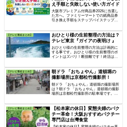
いうどん”の１杯」を激白する。
え手順と失敗しない使い方ガイド
大阪市プレミアム付商品券2026に当選し
た方へ。ファミリーマートでの紙商品券
引き換え手順をステップバイステップで
解説。使える店舗の探し方・おつりのル
ール・期限切れを防ぐ管理術まで、当選
後に必要な情報をこの1ページで完全網
おひとり様の生前整理の方法は？
【テレビ番組まとめ】
羅。引換期限は2026年8月31日です。
テレビ東京『ガイアの夜明け 』
おひとり様の生前整理の方法は計画的に
する事です。おひとり様の生前整理のポ
イントはズバリ！断捨離です！終活は自
分自身の心のやすらぎをもたらします。
朝ドラ 「おちょやん」道頓堀の
【テレビ番組まとめ】
撮影場所は京都松竹撮影所！
朝ドラ 「おちょやん」道頓堀の撮影場所
は？朝ドラ 「おちょやん」道頓堀の撮影
場所は京都松竹撮影所の駐車場です。こ
んど京都の太秦に行った時に見学しに行
こうと考えています。『東映の太秦撮影
所』に見学に行こうと考えているので併
【松本家の休日】変態夫婦のパク
【テレビ番組まとめ】
せて行こうと思います...
チー革命！大阪おすすめパクチー
専門店は台灣食堂
【松本家の休日】変態夫婦のパクチー革