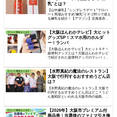
乳”とは？
【山中練乳】"シンデレラデート"でロバ
ート馬場おすすめ”練乳”イチゴ狩りで使え
る練乳を紹介！【アマゾン】北海道赤井
川村「山中牧場」山中練乳。【楽天】北
海道赤井川村「山中牧場」”山中練乳”。ロ
バート馬場がもってきた”ロブション”のミ
【大阪ほんわかテレビ】大ヒット
【テレビ番組まとめ】
ルクキャラメル。
グッズSP！スマホ用のホルダ
ー！ランバ
【大阪ほんわかテレビ】大ヒットＳＰ！
超便利グッズとは？大阪ほんわかテレビ
で紹介された超便利グッズのランバ（ラ
ンドセルに取り付けるカバン）、ワタク
紙（人のカタチをしたメモ）、アイロン
スラップ（スマホ用のホルダー）、フロ
【水野真紀の魔法のレストラン】
【テレビ番組まとめ】
ーチポッド（目玉焼き器）、新しいレモ
大阪で行列するおすすめうどん店
ンしぼり器を案内。
は？
【水野真紀の魔法のレストラン】大阪で
行列するおすすめうどん店はどこ？うど
ん激戦区といわれる大阪市内の福島、本
町、難波、天王寺の各エリアを代表す
る”うどん店”４軒の店主たちが、お互いの
うどん店を敵情視察し、うどん店の同業
【2026年】大阪市プレミアム付
【テレビ番組まとめ】
者ならではの視点で「悔しいけど”美味し
商品券｜当選後のファミマ引き換