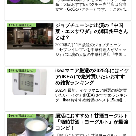
命！大阪おすすめパクチー専門店は台灣
食堂（GoGoパクチー）です。！このパク
チー専門店は、大阪・南船場にありま
す。『パクチーの変態夫婦』からから手
紙が届いた！誰でもパクチーが好きにな
ジョブチューンに出演の『中国
【テレビ番組まとめ】
れるSPコースを用意！
菜・エスサワダ』の澤田州平さん
とは？
2020年7月11日放送のジョブチューン
『セブンイレブンを中華料理人がジュッ
ジ』に出演の大阪の中華料理店『中国
菜・エスサワダ』の澤田州平さんとは？
ikeaマニア厳選の2025年にはイケ
【テレビ番組まとめ】
ア(IKEA) で絶対買いたいおすす
め雑貨ランキング
2025年最新、イケヤマニア厳選の絶対買
いたい！イケア(IKEA) おすすめランキン
グ！ikeaおすすめ雑貨のベスト15の紹介
です。イケヤで買って良かった物、イケ
ヤで買ってはいけない物も紹介。
腸活におすすめ！甘酒ヨーグルト
【テレビ番組まとめ】
『酒粕甘酒＋ヨーグルト』が最強
コンビ！
「腸活におすすめ！甘酒ヨーグルト」腸