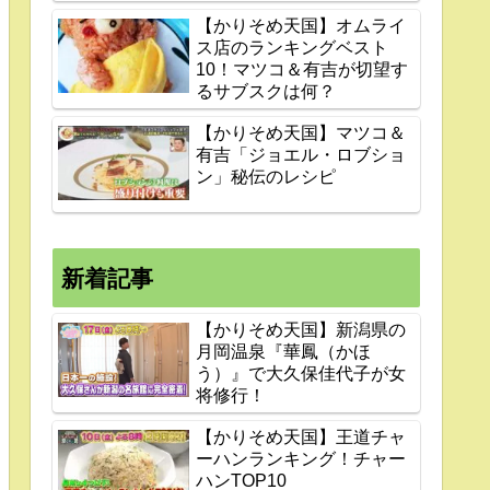
【かりそめ天国】オムライ
ス店のランキングベスト
10！マツコ＆有吉が切望す
るサブスクは何？
【かりそめ天国】マツコ＆
有吉「ジョエル・ロブショ
ン」秘伝のレシピ
新着記事
【かりそめ天国】新潟県の
月岡温泉『華鳳（かほ
う）』で大久保佳代子が女
将修行！
【かりそめ天国】王道チャ
ーハンランキング！チャー
ハンTOP10