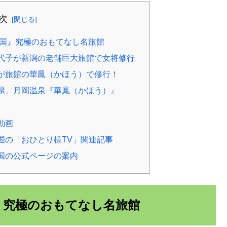
次
天国』究極のおもてなし名旅館
代子が新潟の老舗巨大旅館で女将修行
が旅館の華鳳（かほう）で修行！
県、月岡温泉『華鳳（かほう）』
動画
国の「おひとり様TV」関連記事
国の公式ページの案内
』究極のおもてなし名旅館