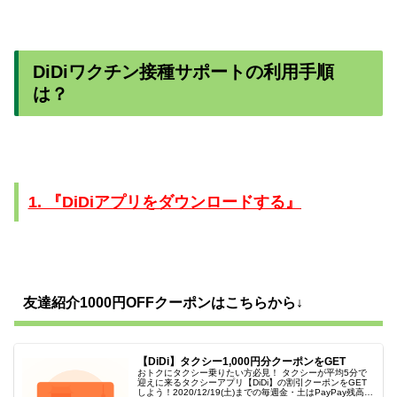
DiDiワクチン接種サポートの利用手順
は？
1. 『DiDiアプリをダウンロードする』
友達紹介1000円OFFクーポンはこちらから↓
【DiDi】タクシー1,000円分クーポンをGET
おトクにタクシー乗りたい方必見！ タクシーが平均5分で
迎えに来るタクシーアプリ【DiDi】の割引クーポンをGET
しよう！2020/12/19(土)までの毎週金・土はPayPay残高決