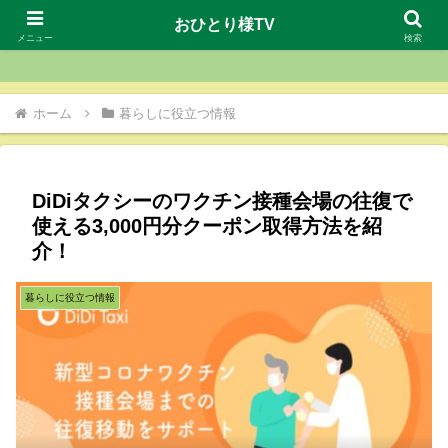
おひとり様TV
おひとり様TV
メニュー
検索
ホーム
暮らしに役立つ情報
DiDiタクシーのワクチン接種会場の往復で
使える3,000円分クーポン取得方法を紹
介！
暮らしに役立つ情報