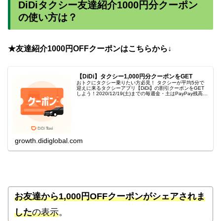
DiDiタクシー友達紹介1000円分クーポン
の使い方は？
★友達紹介1000円OFFクーポンはこちらから↓
【DiDi】タクシー1,000円分クーポンをGET
おトクにタクシー乗りたい方必見！ タクシーが平均5分で
迎えに来るタクシーアプリ【DiDi】の割引クーポンをGET
しよう！2020/12/19(土)までの毎週金・土はPayPay残高決
済で初乗り料金無料キャンペーンも開催中！※ページより
携帯電...
growth.didiglobal.com
お友達から1,000円OFFクーポンがシェアされま
した
の表示
。