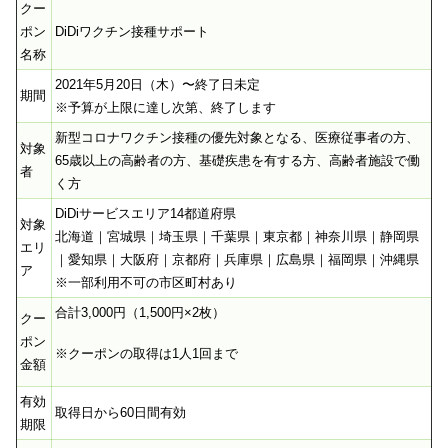
クー
ポン
DiDiワクチン接種サポート
名称
2021年5月20日（木）〜終了日未定
期間
※予算が上限に達し次第、終了します
新型コロナワクチン接種の優先対象となる、医療従事者の方、
対象
65歳以上の高齢者の方、基礎疾患を有する方、高齢者施設で働
者
く方
DiDiサービスエリア14都道府県
対象
北海道｜宮城県｜埼玉県｜千葉県｜東京都｜神奈川県｜静岡県
エリ
｜愛知県｜大阪府｜京都府｜兵庫県｜広島県｜福岡県｜沖縄県
ア
※一部利用不可の市区町村あり
合計3,000円（1,500円×2枚）
クー
ポン
※クーポンの取得は1人1回まで
金額
有効
取得日から60日間有効
期限