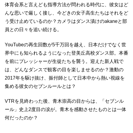
体育会系と言えども指導方法が問われる時代に、彼女はど
んな思いで厳しく接し、今どきの女子高生たちはそれをど
う受け止めているのか？カメラはダンス漬けのakaneと部
員との日々を追い続ける。
YouTubeの再生回数が5千万回を越え、日本だけでなく世
界中にも知られるようになった登美丘高校ダンス部。本番
を前にプレッシャーが生徒たちを襲う。迎えた新人戦で
は、どんなダンスで観客の目を楽しませるのか？激動の
2017年を駆け抜け、振付師として日本中から熱い視線を
集める彼女のセブンルールとは？
VTRを見終わった後、青木崇高の目からは、「セブンル
ール」史上2度目の涙が。青木を感動させたものとは一体
何だったのか？