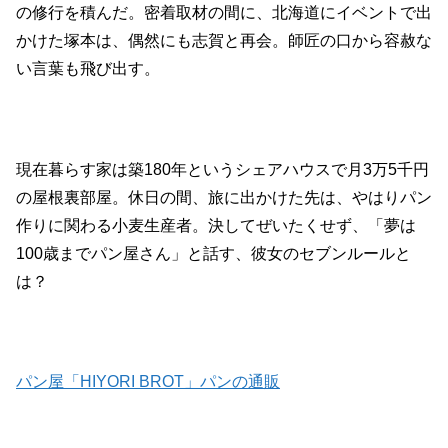
の修行を積んだ。密着取材の間に、北海道にイベントで出
かけた塚本は、偶然にも志賀と再会。師匠の口から容赦な
い言葉も飛び出す。
現在暮らす家は築180年というシェアハウスで月3万5千円
の屋根裏部屋。休日の間、旅に出かけた先は、やはりパン
作りに関わる小麦生産者。決してぜいたくせず、「夢は
100歳までパン屋さん」と話す、彼女のセブンルールと
は？
パン屋「HIYORI BROT」パンの通販