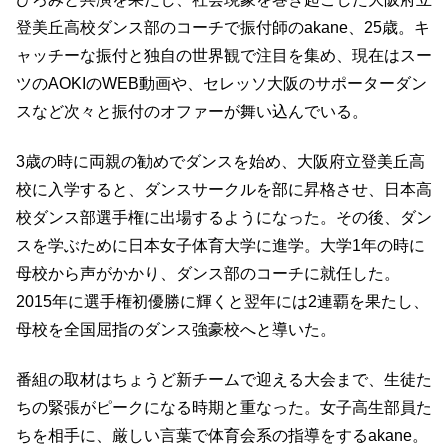
登美丘高校ダンス部のコーチで振付師のakane、25歳。キ
ャッチーな振付と独自の世界観で注目を集め、現在はスー
ツのAOKIのWEB動画や、セレッソ大阪のサポーターダン
スなど次々と振付のオファーが舞い込んでいる。
3歳の時に両親の勧めでダンスを始め、大阪府立登美丘高
校に入学すると、ダンスサークルを部に昇格させ、日本高
校ダンス部選手権に出場するようになった。その後、ダン
スを学ぶために日本女子体育大学に進学。大学1年の時に
母校から声がかかり、ダンス部のコーチに就任した。
2015年に選手権初優勝に輝くと翌年には2連覇を果たし、
母校を全国屈指のダンス強豪校へと導いた。
番組の取材はちょうど新チームで迎える大会まで、生徒た
ちの緊張がピークになる時期と重なった。女子高生部員た
ちを相手に、厳しい言葉で体育会系の指導をするakane。