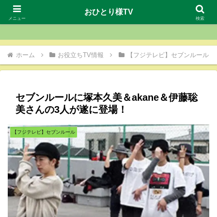
おひとり様TV
おひとり様TV
メニュー
検索
ホーム
お役立ちTV情報
【フジテレビ】セブンルール
セブンルールに塚本久美＆akane＆伊藤聡
美さんの3人が遂に登場！
【フジテレビ】セブンルール