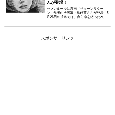
んが登場！
セブンルールに漫画『サターンリター
ン』作者の漫画家・鳥飼茜さんが登場！5
月26日の放送では、自ら命を絶った友人
の死の真相を追う「サターンリターン」
を週刊ビッグコミックスピリッツ（小学
館）で連載中の鳥飼に密着する。夫の
「浅野いにお」と談笑するシーンもあ
り。
スポンサーリンク