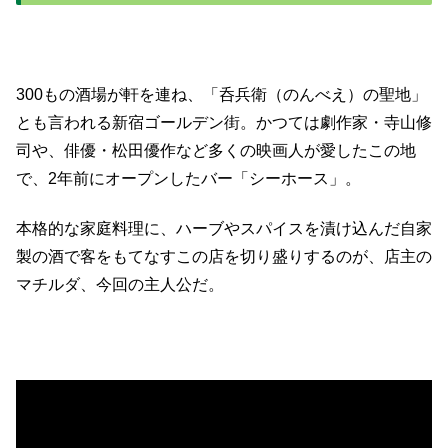
300もの酒場が軒を連ね、「呑兵衛（のんべえ）の聖地」
とも言われる新宿ゴールデン街。かつては劇作家・寺山修
司や、俳優・松田優作など多くの映画人が愛したこの地
で、2年前にオープンしたバー「シーホース」。
本格的な家庭料理に、ハーブやスパイスを漬け込んだ自家
製の酒で客をもてなすこの店を切り盛りするのが、店主の
マチルダ、今回の主人公だ。