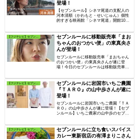
登場！
【セブンルール】シネマ尾道の支配人の
河本清順（かわもと・せいじゅん）個性
的すぎる映画館「シネマ尾道」開館10年
で尾道の顔！ 20代女性映画ファンがミニ
シアターを開館させた奇跡！河本清順
（かわもと・せいじゅん）さんが絶対守
セブンルールに移動販売車「まお
【フジテレビ】セブンルール
りたいセブンルールとは?
ちゃんのおつかい便」の東真央さ
んが登場！
セブンルールに移動販売車「まおちゃん
のおつかい便」の東真央さんが遂に登
場！今日のセブンルールは移動販売車
「まおちゃんのおつかい便」で過疎の町
を駆け回り、買い物弱者に寄り添う27歳
の女性『東真央』さんに密着！『東真
セブンルールに岩国市いちご農園
【フジテレビ】セブンルール
央』さんのセブンルールとは何？
『ＴＡＲＯ』の山中歩さんが遂に
登場！
セブンルールに岩国市いちご農園『ＴＡ
ＲＯ』の山中歩さんが遂に登場！【セブ
ンルール】いちご農家の山中歩のセブン
ルールとは？エリート研究スタッフから
いちご農家に転身した”いちご農家”・山中
歩に密着。イチゴ農家ＴＡＲＯ（タロ
セブンルールに立ち食いスパイス
【フジテレビ】セブンルール
ウ）いちごの通販の案内。
カレー東新宿店の有澤まりこさん