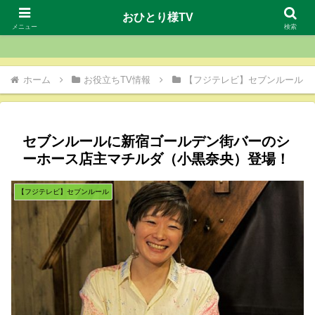
おひとり様TV
おひとり様TV
メニュー
検索
ホーム
お役立ちTV情報
【フジテレビ】セブンルール
セブンルールに新宿ゴールデン街バーのシ
ーホース店主マチルダ（小黒奈央）登場！
【フジテレビ】セブンルール