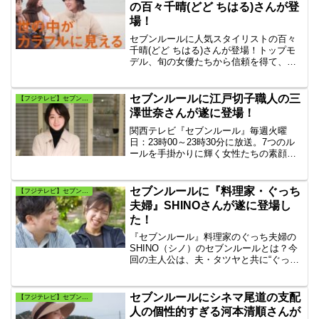
の百々千晴(どど ちはる)さんが登
場！
セブンルールに人気スタイリストの百々
千晴(どど ちはる)さんが登場！トップモ
デル、旬の女優たちから信頼を得て、
数々の女性誌、広告などで活躍する人気
スタイリスト・百々千晴。スタイリス
ト、ブランドディレクター、編集業に加
セブンルールに江戸切子職人の三
【フジテレビ】セブンルール
え、本の出版も控えている百々千晴。
澤世奈さんが遂に登場！
関西テレビ『セブンルール』毎週火曜
日：23時00～23時30分に放送。7つのル
ールを手掛かりに輝く女性たちの素顔を
映し出す新感覚ドキュメント。今日放送
『セブンルール』は江戸切子職人・三澤
世奈さんです。江戸切子職人の三澤世奈
セブンルールに『料理家・ぐっち
【フジテレビ】セブンルール
のセブンルールとは何？
夫婦』SHINOさんが遂に登場し
た！
『セブンルール』料理家のぐっち夫婦の
SHINO（シノ）のセブンルールとは？今
回の主人公は、夫・タツヤと共に“ぐっち
夫婦”として活動する料理家・SHINO（シ
ノ）。インスタフォロワー数は約45万人
です。人気の秘密は、彼女が目指す「手
セブンルールにシネマ尾道の支配
【フジテレビ】セブンルール
を抜き過ぎず、でも手を抜いておいし
人の個性的すぎる河本清順さんが
い」料理です。