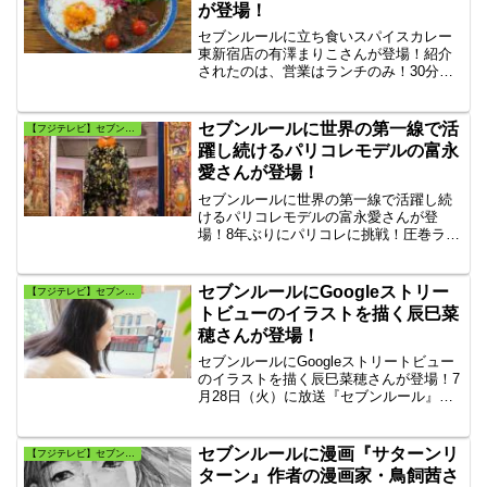
が登場！
セブンルールに立ち食いスパイスカレー
東新宿店の有澤まりこさんが登場！紹介
されたのは、営業はランチのみ！30分で
完売！1日30食限定の立ち食いスパイスカ
レー店 「サンラサー」。スパイスカレー
の“あいがけカレー”が大人気！有澤まり子
セブンルールに世界の第一線で活
【フジテレビ】セブンルール
のセブンルールを紹介！
躍し続けるパリコレモデルの富永
愛さんが登場！
セブンルールに世界の第一線で活躍し続
けるパリコレモデルの富永愛さんが登
場！8年ぶりにパリコレに挑戦！圧巻ラン
ウェイが話題騒然になった冨永愛”の7つ
のセブンルール”を紹介。冨永愛が芸能活
動休止の理由とは何？富永愛の出演した
セブンルールにGoogleストリー
【フジテレビ】セブンルール
話題の映画も併せてご紹介します。
トビューのイラストを描く辰巳菜
穂さんが登場！
セブンルールにGoogleストリートビュー
のイラストを描く辰巳菜穂さんが登場！7
月28日（火）に放送『セブンルール』今
回の主人公は、イラストレーター・辰巳
菜穂。彼女の作品の特徴は、「Googleス
トリートビュー」を利用したイラストを
セブンルールに漫画『サターンリ
【フジテレビ】セブンルール
描くことです。
ターン』作者の漫画家・鳥飼茜さ