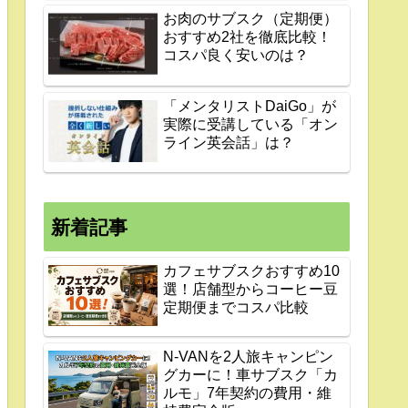
お肉のサブスク（定期便）
おすすめ2社を徹底比較！
コスパ良く安いのは？
「メンタリストDaiGo」が
実際に受講している「オン
ライン英会話」は？
新着記事
カフェサブスクおすすめ10
選！店舗型からコーヒー豆
定期便までコスパ比較
N-VANを2人旅キャンピン
グカーに！車サブスク「カ
ルモ」7年契約の費用・維