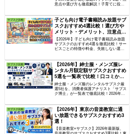
意点や選び方も徹底解説！子育てに役立
つ、赤ちゃんや子供向けの音楽が月額定
額制で聞き放題のサブスクおすすめ2選を
ピックアップして、項目別に比較検証し
子ども向け電子書籍読み放題サブ
サブスク比較
ながら一挙紹介していきます。
スクおすすめ4選比較！選び方や
メリット・デメリット、注意点ま
で徹底解説
【2026年】子ども向け電子書籍読み放題
サブスクのおすすめ4選を徹底比較！サー
ビスごとの特徴や料金、失敗しない選び
方を解説します。利用するメリット・デ
メリットや視力低下を防ぐ注意点、よく
ある質問まで網羅。お子様に最適なサー
【2026年】紳士服・メンズ服レ
サブスク比較
ビスが必ず見つかります！
ンタル月額定額サブスクおすすめ
5選を一覧表で比較！口コミから
分かるデメリットと注意点
紳士服・メンズ服のレンタルサブスク厳
選5社を、消費者保護アナリスト「サブス
ク博士」が一覧表で徹底比較！2026年最
新の料金プランから、利用者のリアルな
口コミ・評判、そこから分かるデメリッ
トや契約前の注意点（解約条件・隠れコ
【2026年】東京の音楽教室に通
サブスク比較
ストなど）まで、特商法に基づく厳格な
い放題できるサブスクおすすめ3
ファクトチェックのもと網羅的に解説し
選！
ます。
【音楽教室×サブスク】2026年最新版、
音楽教室のサブスクおすすめ3選比較！東