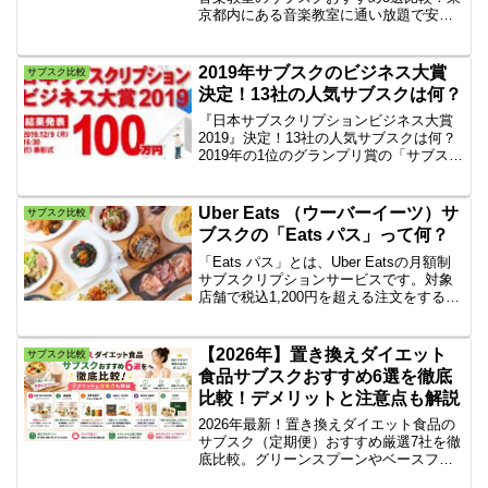
京都内にある音楽教室に通い放題で安い
のは？本記事では、東京エリアにある定
額制で音楽教室に通い放題できるサブス
クリプション方式の音楽スクールを厳選
2019年サブスクのビジネス大賞
サブスク比較
して月額料金が安い順に一挙紹介してい
決定！13社の人気サブスクは何？
きます！
『日本サブスクリプションビジネス大賞
2019』決定！13社の人気サブスクは何？
2019年の1位のグランプリ賞の「サブス
ク」は『トイサブ！』に決定。人気の
「サブスク」定額制の使い放題で節約。
「サブスク」アプリを使いこなそう。
Uber Eats （ウーバーイーツ）サ
サブスク比較
「サブスク」は食品や飲食やレンタル
ブスクの「Eats パス」って何？
等、多数あります。
「Eats パス」とは、Uber Eatsの月額制
サブスクリプションサービスです。対象
店舗で税込1,200円を超える注文をする
と、配達手数料が0円になる仕組みで、2
料金は月額498円です。また、年間プラン
は3,998円で、サービス料は別途かかりま
【2026年】置き換えダイエット
サブスク比較
す。
食品サブスクおすすめ6選を徹底
比較！デメリットと注意点も解説
2026年最新！置き換えダイエット食品の
サブスク（定期便）おすすめ厳選7社を徹
底比較。グリーンスプーンやベースフー
ドなどの違いから、失敗しない選び方、