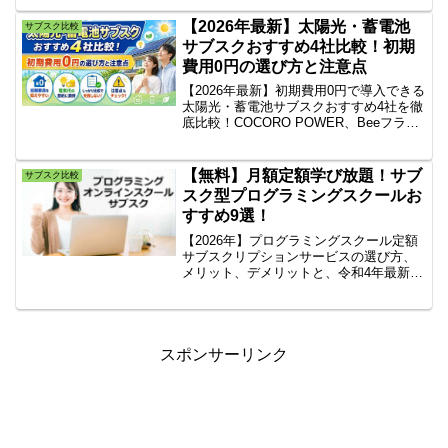
高額な違約金で損をしないための「定期
縛り・解約」の注意点まで、消費者保護
【2026年最新】太陽光・蓄電池
サブスク比較
アドバイザーが厳格に解説。
サブスクおすすめ4社比較！初期
費用0円の選び方と注意点
【2026年最新】初期費用0円で導入できる
太陽光・蓄電池サブスクおすすめ4社を徹
底比較！COCORO POWER、Beeフラッ
ト、ハチドリソーラー、エネカリの特徴
や口コミを網羅。新築・既築・売電収入
など目的別の選び方や、知っておくべき
【無料】月額定額学び放題！サブ
サブスク比較
解約時の注意点を解説。
スク型プログラミングスクールお
すすめ9選！
【2026年】プログラミングスクール定額
サブスクリプションサービスの選び方、
メリット、デメリットと、令和4年最新版
のプログラミングスクールのサブスクを
徹底比較しながら月額定額学び放題おす
すめ人気10選を一覧表（無料版・有料
版）で一挙紹介していきます。
スポンサーリンク