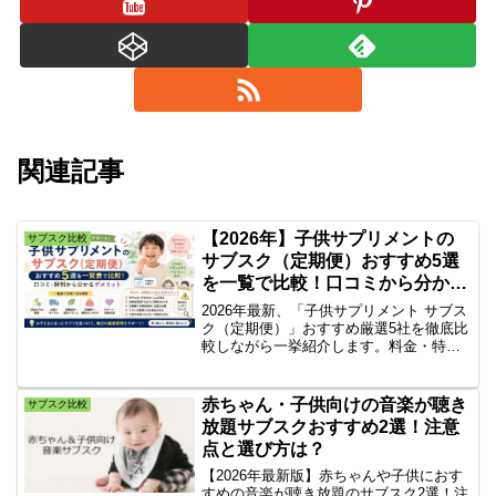
関連記事
【2026年】子供サプリメントの
サブスク比較
サブスク（定期便）おすすめ5選
を一覧で比較！口コミから分かる
注意点は？
2026年最新、「子供サプリメント サブス
ク（定期便）」おすすめ厳選5社を徹底比
較しながら一挙紹介します。料金・特
徴・コスパだけでなく、実際の利用者の
口コミや、メリット・デメリット、絶対
に確認すべき「解約条件・隠れコスト」
赤ちゃん・子供向けの音楽が聴き
サブスク比較
までプロ目線で解説します。
放題サブスクおすすめ2選！注意
点と選び方は？
【2026年最新版】赤ちゃんや子供におす
すめの音楽が聴き放題のサブスク2選！注