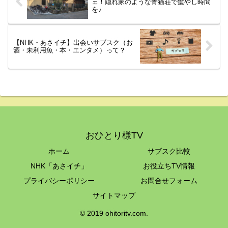
ェ！隠れ家のような青猫荘で癒やし時間
を♪
【NHK・あさイチ】出会いサブスク（お
酒・未利用魚・本・エンタメ）って？
おひとり様TV
ホーム
サブスク比較
NHK「あさイチ」
お役立ちTV情報
プライバシーポリシー
お問合せフォーム
サイトマップ
© 2019 ohitoritv.com.