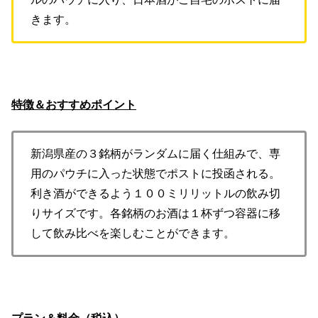
きます。
特徴＆おすすめポイント
新潟県産の３銘柄がランダムに届く仕組みで、専
用のパウチに入った状態でポストに投函される。
利き酒ができるよう１００ミリリットルの飲み切
りサイズです。各銘柄のお酒は１杯ずつ容器に移
して飲み比べを楽しむことができます。