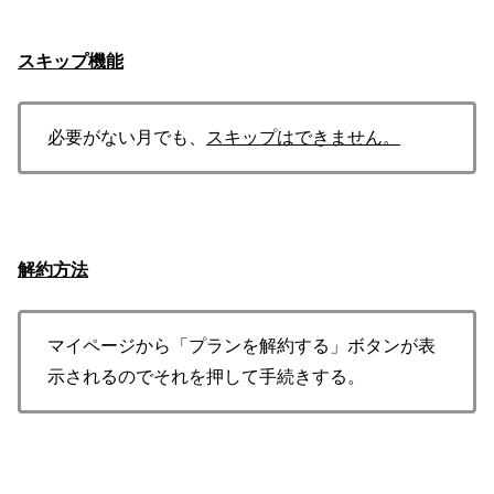
スキップ機能
必要がない月でも、
スキップはできません。
解約方法
マイページから「プランを解約する」ボタンが表
示されるのでそれを押して手続きする。