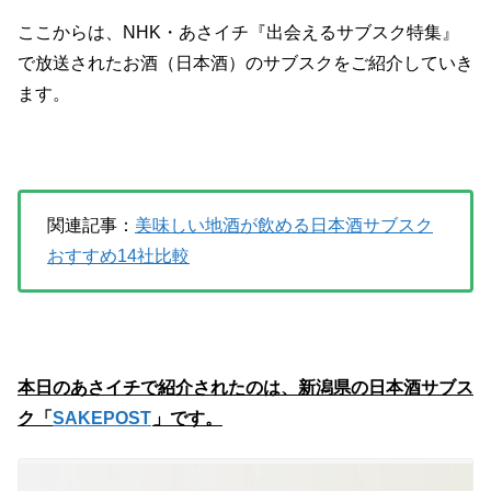
ここからは、NHK・あさイチ『出会えるサブスク特集』
で放送されたお酒（日本酒）のサブスクをご紹介していき
ます。
関連記事：
美味しい地酒が飲める日本酒サブスク
おすすめ14社比較
本日のあさイチで紹介されたのは、新潟県の日本酒サブス
ク「
SAKEPOST
」です。