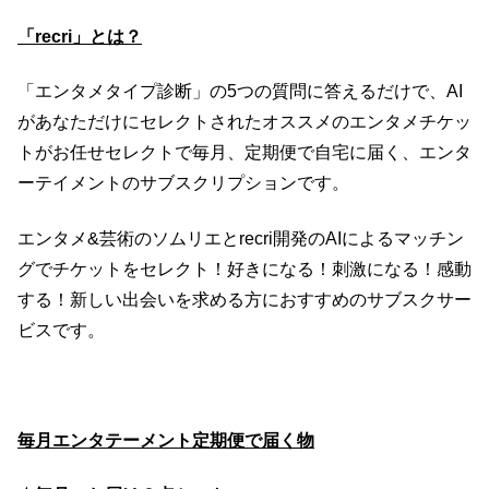
「recri」とは？
「エンタメタイプ診断」の5つの質問に答えるだけで、AI
があなただけにセレクトされたオススメのエンタメチケッ
トがお任せセレクトで毎月、定期便で自宅に届く、エンタ
ーテイメントのサブスクリプションです。
エンタメ&芸術のソムリエとrecri開発のAIによるマッチン
グでチケットをセレクト！好きになる！刺激になる！感動
する！新しい出会いを求める方におすすめのサブスクサー
ビスです。
毎月エンタテーメント定期便で届く物