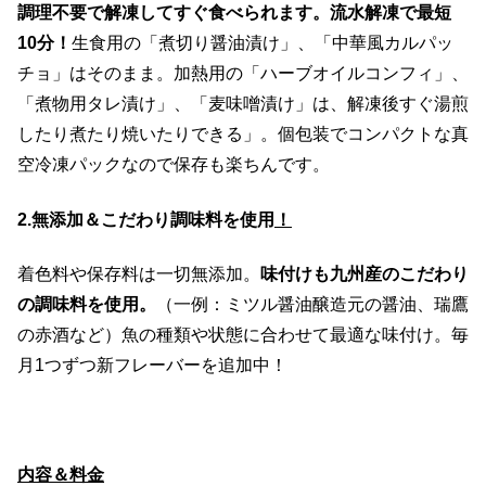
調理不要で解凍してすぐ食べられます。流水解凍で最短
10分！
生食用の「煮切り醤油漬け」、「中華風カルパッ
チョ」はそのまま。加熱用の「ハーブオイルコンフィ」、
「煮物用タレ漬け」、「麦味噌漬け」は、解凍後すぐ湯煎
したり煮たり焼いたりできる」。個包装でコンパクトな真
空冷凍パックなので保存も楽ちんです。
2.無添加＆こだわり調味料を使用
！
着色料や保存料は一切無添加。
味付けも九州産のこだわり
の調味料を使用。
（一例：ミツル醤油醸造元の醤油、瑞鷹
の赤酒など）魚の種類や状態に合わせて最適な味付け。毎
月1つずつ新フレーバーを追加中！
内容＆料金