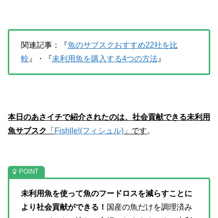
関連記事：『
魚のサブスクおすすめ22社を比
較
』・『
未利用魚を購入する4つの方法
』
本日のあさイチで紹介されたのは、社会貢献できる未利用
魚サブスク
「
Fishlle!(フィシュル)
」です
。
未利用魚を使って魚のフードロスを減らすことに
より社会貢献ができる！
国産の魚だけを調理済み