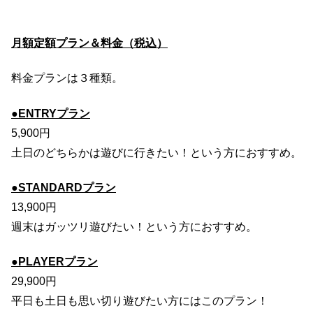
月額定額プラン＆料金（税込）
料金プランは３種類。
●
ENTRYプラン
5,900円
土日のどちらかは遊びに行きたい！という方におすすめ。
●STANDARDプラン
13,900円
週末はガッツリ遊びたい！という方におすすめ。
●PLAYERプラン
29,900円
平日も土日も思い切り遊びたい方にはこのプラン！