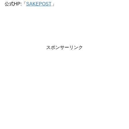
公式HP:「
SAKEPOST
」
スポンサーリンク