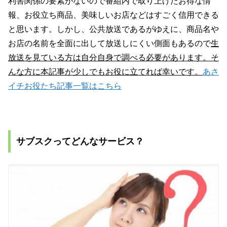
利害関係の要素がないので番組内で取り上げたお得な情
報、お役立ち商品、美味しいお店などはすごく信用できる
と思います。しかし、公共放送であるがゆえに、商品名や
お店の名前を全面に出して放送しにくい側面もあるので
生
放送を見ている方は自分自身で調べる必要があります。そ
んな方に本記事が少しでもお役に立てれば幸いです。
あさ
イチお役たち記事一覧はこちら
サブスクってどんなサービス？