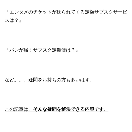
『エンタメのチケットが送られてくる定額サブスクサービ
スは？』
『パンが届くサブスク定期便は？』
など。。。疑問をお持ちの方も多いはず。
この記事は、
そんな疑問を解決できる内容
です。