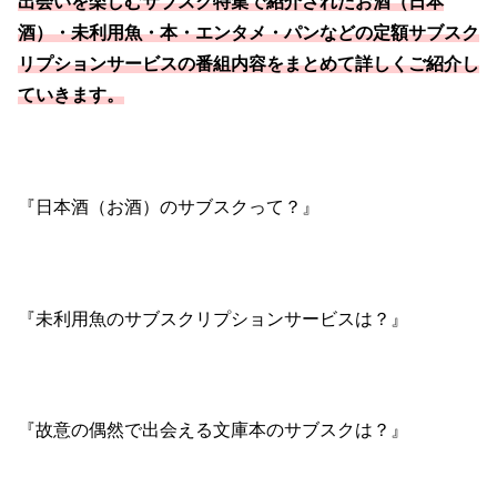
出会いを楽しむサブスク特集で紹介されたお酒（日本
酒）・未利用魚・本・エンタメ・パンなどの定額サブスク
リプションサービスの番組内容をまとめて詳しくご紹介し
ていきます。
『日本酒（お酒）のサブスクって？』
『未利用魚のサブスクリプションサービスは？』
『故意の偶然で出会える文庫本のサブスクは？』