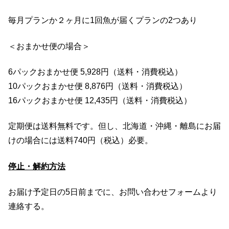
毎月プランか２ヶ月に1回魚が届くプランの2つあり
＜おまかせ便の場合＞
6パックおまかせ便 5,928円（送料・消費税込）
10パックおまかせ便 8,876円（送料・消費税込）
16パックおまかせ便 12,435円（送料・消費税込）
定期便は送料無料です。但し、北海道・沖縄・離島にお届
けの場合には送料
740
円（税込）必要。
停止・解約方法
お届け予定日の5日前までに、お問い合わせフォームより
連絡する。