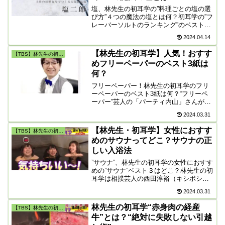
塩、林先生の初耳学の”料理ごとの塩の選
び方”４つの魔法の塩とは何？初耳学の”フ
レーバーソルトのランキング”のベスト3
とは何？ロバート馬場が料理ごとに合う
2024.04.14
塩の中から４つの魔法の塩を厳選しまし
た。揚げ物の料理に合う塩は「知床の塩
【林先生の初耳学】人気！おすす
【TBS】林先生の初耳学
の極み」、ステーキ料理に合う塩は「パ
めフリーペーパーのベスト3紙は
ハール岩塩」等を紹介。
何？
フリーペーパー！林先生の初耳学のフリ
ーペーパーのベスト3紙は何？“フリーペ
ーパー”芸人の「パーティ内山」さんが選
ぶ初耳学の林先生のフリーペーパーは育
2024.03.31
児情報の「ＦＱ ＪＡＰＡＮ ＤＩＧＥＳ
Ｔ」「職・漁師」「ヘルスグラフィック
【林先生・初耳学】女性におすす
【TBS】林先生の初耳学
マガジン」『月間妄想星占い』などを紹
めのサウナってどこ？サウナの正
介。
しい入浴法
”サウナ”、林先生の初耳学の女性におすす
めの”サウナ”ベスト３はどこ？林先生の初
耳学は相撲芸人の西田淳裕（キシボシ）
が「相撲」、サウナ芸人のマグ万平が
2024.03.31
「サウナ」を出題する。「3時のヒロイ
ン」のサウナの入浴シーン！初耳学のサ
林先生の初耳学“赤身肉の経産
【TBS】林先生の初耳学
ウナの正しい入り方とは？炎鵬(えんほ
牛”とは？“絶対に失敗しない引越
う）の下手投げ動画。