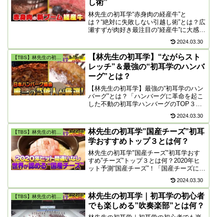
し術”
林先生の初耳学“赤身肉の経産牛”と
は？“絶対に失敗しない引越し術”とは？広
瀬すずが肉好き最注目の“経産牛”に大感
激！【広瀬すずｖｓキムラ緑子引越し術
2024.03.30
対決★肉の新常識「経産牛」】初耳学“赤
身肉フリーク”ＶＳ林先生。初耳学“引越し
【林先生の初耳学】“ながらスト
【TBS】林先生の初耳学
フリーク”ＶＳ林先生。
レッチ”＆最強の“初耳学のハンバ
ーグ”とは？
【林先生の初耳学】最強の“初耳学のハン
バーグ”とは？「ハンバーグに革命を起こ
した不動の初耳学ハンバーグのTOP３」
とは何？レトルト界最強の初耳学ハンバ
2024.03.30
ーグや“豚肉100％”のハンバーグが登場！
日常の生活の中で気軽にできる “ながらス
林先生の初耳学”国産チーズ”初耳
【TBS】林先生の初耳学
トレッチ” の方法とは？
学おすすめトップ３とは何？
林先生の初耳学"国産チーズ"初耳学おす
すめ”チーズ”トップ３とは何？2020年ヒ
ット予測“国産チーズ”！「国産チーズに革
命を起こした2020年不動の初耳学国産チ
2024.03.30
ーズ」とは何？初耳学の国産チーズヒッ
ト予測！吹奏楽部の魅力「初心者でも楽
林先生の初耳学｜初耳学の初心者
【TBS】林先生の初耳学
しめる吹奏楽部」とは何？
でも楽しめる”吹奏楽部”とは何？