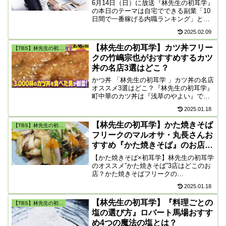
6月14日（日）に放送『林先生の初耳学』
の本日のテーマは自宅でできる副業「10
日間で一番稼げる内職ランキング」と
「芸人の一般人妻ランキング」の2つで
2025.02.09
す。「CDパッケージの組み立て」「モー
ニングコール」「愚痴聞き」「キャッチ
【林先生の初耳学】カツ丼フリー
【TBS】林先生の初耳学
コピーの応募】に挑戦する。
クの竹嶋宗也がおすすめするカツ
丼の名店3選はどこ？
かつ丼 「林先生の初耳学 」カツ丼の名店
オススメ3選はどこ？『林先生の初耳学』
町中華のカツ丼は『浅草のやよい』で
す。林先生の初耳学のカツ丼の2つ目は
2025.01.18
『蕎麦屋のカツ丼 水元』。林先生初耳
学かつ丼の３つ目は『鈴伸』です。2019
【林先生の初耳学】かた焼きそば
【TBS】林先生の初耳学
年ミシュランガイドの日本のとんかつ店
フリークのマルオサ・丸長さんお
「ミシュランプレート」11店舗も紹介。
すすめ『かた焼きそば』のお店と
は？
【かた焼きそば×初耳学】林先生の初耳学
のオススメ”かた焼きそば”3店はどこのお
店？かた焼きそばフリークの
「MARUOSA」（マルオサ・丸長）さん
2025.01.18
がスタジオに登場！ 林先生の初耳学のか
た焼きそば1位は「不二家」です。林先生
【林先生の初耳学】『料理ごとの
【TBS】林先生の初耳学
の初耳学”かた焼きそば”2位は「いむら
塩の選び方』ロバート馬場おすす
や」、そして3位は、奇珍です。
め4つの魔法の塩とは？