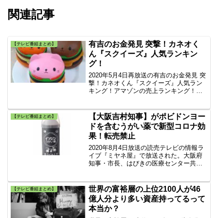
関連記事
有吉のお金発見 突撃！カネオく
【テレビ番組まとめ】
ん『スクイーズ』人気ランキン
グ！
2020年5月4日再放送の有吉のお金発見 突
撃！カネオくん『スクイーズ』人気ラン
キング！アマゾンの売上ランキング！ネ
オくん『スクイーズ』楽天の高評価ラン
キング！小学生の人気おもちゃ『スクイ
ーズ』口コミランキング
【大阪吉村知事】がポビドンヨー
【テレビ番組まとめ】
ドを含むうがい薬で新型コロナ効
果！転売禁止
2020年8月4日放送の読売テレビの情報ラ
イブ『ミヤネ屋』で放送された。大阪府
知事・市長、はびきの医療センター共同
会見。ポビドンヨードによるうがいで新
型コロナウィルスの重症化抑制に効果が
期待できると発表された。
世界の富裕層の上位2100人が46
【テレビ番組まとめ】
億人分より多い資産持ってるって
本当か？