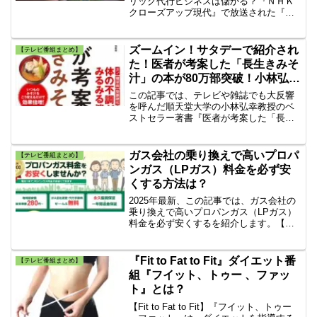
リック代行ビジネスは儲かる？『ＮＨＫ
クローズアップ現代』で放送された『追
跡！クリック代行ビジネス』にビック
リ！「いいね」「フォロワー」が増え
る？驚きの実態として“クリック代行”ビジ
ズームイン！サタデーで紹介され
【テレビ番組まとめ】
ネスが今、広がっています。
た！医者が考案した「長生きみそ
汁」の本が80万部突破！小林弘幸
著
この記事では、テレビや雑誌でも大反響
を呼んだ順天堂大学の小林弘幸教授のベ
ストセラー著書『医者が考案した「長生
きみそ汁」』の具体的な内容や仕組み、
医学的な効果について詳しく解説しま
す。ズームイン！サタデーで紹介され
ガス会社の乗り換えで高いプロパ
【テレビ番組まとめ】
た！医者が考案した「長生きみそ汁」の
ンガス（LPガス）料金を必ず安
本が80万部突破！小林弘幸著。
くする方法は？
2025年最新、この記事では、ガス会社の
乗り換えで高いプロパンガス（LPガス）
料金を必ず安くするを紹介します。【ガ
ス料金がカンタン・無料で安くなる】ガ
ス会社変更後も料金保証サービスで安
心！
『Fit to Fat to Fit』ダイエット番
【テレビ番組まとめ】
組『フイット、トゥー 、ファッ
ト』とは？
【Fit to Fat to Fit】『フイット、トゥー