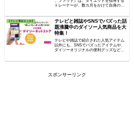
、ファット』は、ダイエットを指導する
トレーナーが、数カ月をかけて自身の鍛
え上げた肉体を、ダイエット希望者同様
の肥満体に変える「デブエット」一緒に
ダイエットを行っていくアメリカの人気
テレビと雑誌やSNSでバズった話
【テレビ番組まとめ】
番組の事です。
題沸騰中のダイソー人気商品を大
特集！
テレビや雑誌で紹介された人気アイテム
以外にも、SNSでバズったアイテムや、
ダイソーオリジナルの便利グッズなど、
たくさんの『各メディアで紹介された話
題商品』を比較しながら一挙紹介してい
きます。「ダイソーネットストア」の利
用方法や注意点も解説。
スポンサーリンク