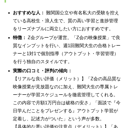
おすすめな人：
難関国公立や有名私大の受験を控え
ている高校生・浪人生で、質の高い学習と進捗管理
をリーズナブルに両立したい方におすすめです。
特徴：
Z会グループが運営。「Z会の映像授業」で良
質なインプットを行い、週1回難関大生の合格トレー
ナーと1対1で個別指導（アウトプット・学習管理）
を行う独自のスタイルです。
実際の口コミ・評判の傾向：
【リアルな良い評価（メリット）】「Z会の高品質な
映像授業が見放題なのに加え、難関大生の専属トレ
ーナーが学習スケジュールを徹底管理してくれる。
この内容で月額1万円台は破格の安さ」「面談で『今
日学んだことをプレゼンする』アウトプット学習が
定着し、記述力がついた」という声が多数。
【具体的な悪い評価や注意点（デメリット）】「あ