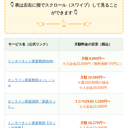
👇 表は左右に指でスクロール（スワイプ）して見ること
ができます 👇
👈 ─── 👆 ─── 👉
サービス名（公式リンク）
月額料金の目安（税込）
月額 8,800円〜
インターネット家庭教師Netty
※入会金22,000円（無料体験で0円に）
月額 10,560円〜
オンライン家庭教師ｅ─Ｌｉｖ
※週1回1時間の場合
ｅ
※入会金28,600円
オンライン家庭講師「家庭ネッ
1コマ(25分) 1,320円〜
ト」
※入会金22,000円
インターネット家庭教師【ネッ
月額 16,170円〜
ト松陰塾】
※入会金22,000円