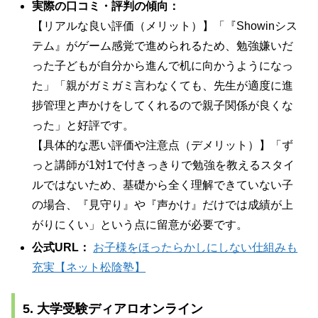
実際の口コミ・評判の傾向：
【リアルな良い評価（メリット）】「『Showinシス
テム』がゲーム感覚で進められるため、勉強嫌いだ
った子どもが自分から進んで机に向かうようになっ
た」「親がガミガミ言わなくても、先生が適度に進
捗管理と声かけをしてくれるので親子関係が良くな
った」と好評です。
【具体的な悪い評価や注意点（デメリット）】「ず
っと講師が1対1で付きっきりで勉強を教えるスタイ
ルではないため、基礎から全く理解できていない子
の場合、『見守り』や『声かけ』だけでは成績が上
がりにくい」という点に留意が必要です。
公式URL：
お子様をほったらかしにしない仕組みも
充実【ネット松陰塾】
5. 大学受験ディアロオンライン