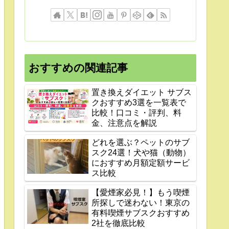
おすすめの関連記事
置き換えダイエット サブス
クおすすめ3選を一覧表で
比較！口コミ・評判、料
金、注意点を解説
どれを選ぶ？ペットのサブ
スク24選！犬や猫（動物）
におすすめ月額定額サービ
ス比較
【愛煙家必見！】もう喫煙
所探しで迷わない！東京の
有料喫煙サブスクおすすめ
2社を徹底比較