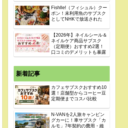
Fishlle!（フィシュル）クー
ポン！未利用魚のサブスク
としてNHKで放送された
【2026年】ネイルシール＆
ネイルケア商品サブスク
（定期便）おすすめ2選！
口コミのデメリットも暴露
新着記事
カフェサブスクおすすめ10
選！店舗型からコーヒー豆
定期便までコスパ比較
N-VANを2人旅キャンピン
グカーに！車サブスク「カ
ルモ」7年契約の費用・維