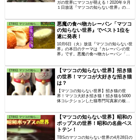
ガの世界にマツコが萌える！2020年９月
１日放送『マツコの知らない世界』の本
日のテーマは『フクロモモンガの世界』
フクロモモンガ爪切り歴11年 毎日50を超
えるモモンガを診ている升水さんが登
悪魔の食べ物カレーパン「マツコ
【TBS】マツコの知らない世界
場！モモンガの世界にマツコが萌える！
の知らない世界』でベスト1位を
遂に発表！
10月6日（火）放送『マツコの知らない世
界』の本日のテーマは『カレーパンの世
界』です。悪魔の食べ物カレーパン「マ
ツコの知らない世界』でおすすめ激旨カ
レーパンのベスト1を遂に発表！日本カレ
ーパン協会会長、行政書士、佐藤絵里さ
【マツコの知らない世界】招き猫
【TBS】マツコの知らない世界
んが2回目の登場しました。
の世界！マツコが大好きな招き猫
は？
【マツコの知らない世界】招き猫の世
界！マツコ大好き招き猫！招き猫を5000
体コレクションした猫専門写真家の板東
寛司さんに時代を超えて愛されている招
き猫のそれぞれの特徴やご利益を紹介し
て頂きました。みなさまも一家に一つ
【マツコの知らない世界】昭和の
【TBS】マツコの知らない世界
「招き猫」を置いてみては？
ポップスの世界！昭和の名曲ベス
トテン！
TBSのマツコの知らない世界の4月28日の