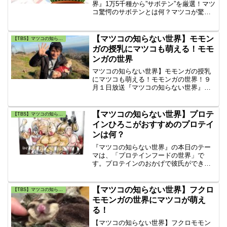
界』1万5千種から”サボテン”を厳選！マツ
コ驚愕のサボテンとは何？マツコが驚く
日本育ちのサボテンとは？サボテンはプ
レゼントにも最適！サボテンvsマツコの
対決の行方は？マツコのサボテンの世界
【マツコの知らない世界】モモン
【TBS】マツコの知らない世界
で紹介されたサボテンは何？
ガの授乳にマツコも萌える！モモ
ンガの世界
マツコの知らない世界】モモンガの授乳
にマツコも萌える！モモンガの世界！９
月１日放送『マツコの知らない世界』の
本日のテーマは『モモンガの世界』モモ
ンガ爪切り歴11年 毎日50を超えるモモン
ガを診ている升水さんが登場！モモンガ
【マツコの知らない世界】プロテ
【TBS】マツコの知らない世界
の世界にマツコが萌える！
インひろこがおすすめのプロテイ
ンは何？
『マツコの知らない世界』の本日のテー
マは、「プロテインフードの世界」で
す。プロテインのおかげで彼氏ができ
た、森口ひろ子さんが一日の摂取量をマ
ツコに提案します。おすすめのプロテイ
ンのビール、お菓子、高野メロン、バー
【マツコの知らない世界】フクロ
【TBS】マツコの知らない世界
ムクーヘン、スープ、たい焼き、不二家
モモンガの世界にマツコが萌え
のミルキーのプロテインなどを紹介しま
る！
す。
【マツコの知らない世界】フクロモモン