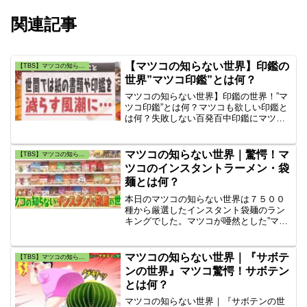
関連記事
【マツコの知らない世界】印鑑の
【TBS】マツコの知らない世界
世界”マツコ印鑑”とは何？
マツコの知らない世界】印鑑の世界！”マ
ツコ印鑑”とは何？マツコも欲しい印鑑と
は何？失敗しない百発百中印鑑にマツコ
が驚愕した。LED印鑑・プロジェクター
スタンプや名前が透けて見える透明ハン
コ「LooKy」（ルッキィ）やオムツスタ
マツコの知らない世界｜驚愕！マ
【TBS】マツコの知らない世界
ンプを紹介された。マツコの世界オムツ
ツコのインスタントラーメン・袋
名前スタンプ。
麺とは何？
本日のマツコの知らない世界は７５００
種から厳選したインスタント袋麺のラン
キングでした。マツコが唖然とした”マツ
コのインスタントラーメン”は何？大山即
席斎が選んだ”インスタントラーメ
ン”、”インスタント麺”のおすすめの人気
マツコの知らない世界｜『サボテ
【TBS】マツコの知らない世界
ランキングは何？。驚愕！”マツコのイン
ンの世界』マツコ驚愕！サボテン
スタントラーメン”
とは何？
マツコの知らない世界｜『サボテンの世