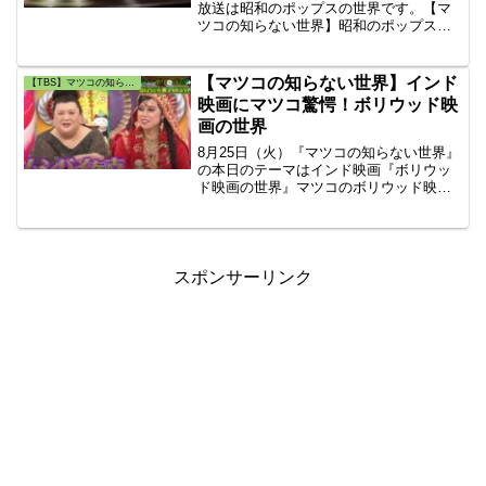
放送は昭和のポップスの世界です。【マ
ツコの知らない世界】昭和のポップスの
世界！昭和の名曲ベストテン！マツコの
昭和の名曲ベストテン！今若者に密かな
ブームの『昭和ポップスの世界』です。
【マツコの知らない世界】インド
【TBS】マツコの知らない世界
昭和のポップスにハマった平成生まれの
映画にマツコ驚愕！ボリウッド映
若者2人をゲストに招きました。
画の世界
8月25日（火）『マツコの知らない世界』
の本日のテーマはインド映画『ボリウッ
ド映画の世界』マツコのボリウッド映画
の世界！マツコも好きになる？インドの
イケメンのボリウッド俳優『リティク・
ローシャン』は筋肉がすごい！ボリウッ
ド映画のランキングも紹介！
スポンサーリンク