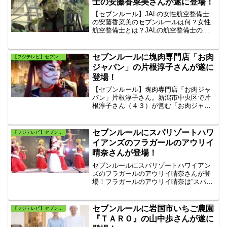
士の安藤香菜美さんが遂に登場！
【セブンルール】JALの女性航空整備士
の安藤香菜美のセブンルールは何？女性
航空整備士とは？JALの航空整備士の給
料はいくら？JAL航空整備士の仕事は24
時間体制。基本8時間の勤務時間。飛行機
は安全が第一です。飛行機整備が重要で
セブンルールに塊肉専門店「お肉
【フジテレビ】セブンルール
す。セブンルール jal。
ジャパン」の片根淳子さんが遂に
登場！
【セブンルール】塊肉専門店「お肉ジャ
パン」片根淳子さん。新潟市中央区で片
根淳子さん（４３）が営む「お肉ジャパ
ン」は、全国の塊肉だけを取り扱う塊肉
専門店。動画あり！
セブンルールにスパリゾートハワ
【フジテレビ】セブンルール
イアンズのフラガールのアウリイ
晴奈さんが登場！
セブンルールにスパリゾートハワイアン
ズのフラガールのアウリイ晴奈さんが登
場！フラガールのアウリイ晴奈は”スパリ
ゾートハワイアンズ”ダンシングチーム キ
ャプテンです。映画「フラガール」に感
銘を受け、55年の歴史を持つハワイアン
セブンルールに岩国市いちご農園
【フジテレビ】セブンルール
ズのフラガールになった。
『ＴＡＲＯ』の山中歩さんが遂に