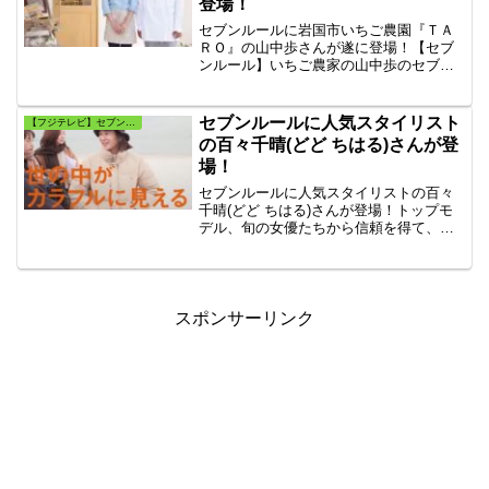
登場！
セブンルールに岩国市いちご農園『ＴＡ
ＲＯ』の山中歩さんが遂に登場！【セブ
ンルール】いちご農家の山中歩のセブン
ルールとは？エリート研究スタッフから
いちご農家に転身した”いちご農家”・山中
歩に密着。イチゴ農家ＴＡＲＯ（タロ
セブンルールに人気スタイリスト
【フジテレビ】セブンルール
ウ）いちごの通販の案内。
の百々千晴(どど ちはる)さんが登
場！
セブンルールに人気スタイリストの百々
千晴(どど ちはる)さんが登場！トップモ
デル、旬の女優たちから信頼を得て、
数々の女性誌、広告などで活躍する人気
スタイリスト・百々千晴。スタイリス
ト、ブランドディレクター、編集業に加
え、本の出版も控えている百々千晴。
スポンサーリンク