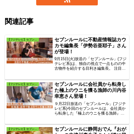
関連記事
セブンルールに不動産情報誌カウ
【フジテレビ】セブンルール
カモ編集長「伊勢谷亜耶子」さん
が登場！
9月15日(火)放送の「セブンルール」(フジ
テレビ系)は、独自の視点で一点ものの中
古物件を紹介する目利き編集長。 注目の
不動産メディア「cowcamo（カウカ
モ）」編集長・伊勢谷亜耶子のセブンル
ールとは？7つの「ルール」で描き出す新
セブンルールに会社員から転身し
【フジテレビ】セブンルール
感覚ドキュメント
た極上のウニを獲る漁師の川内谷
幸恵さん登場！
９月22日放送の「セブンルール」(フジテ
レビ系)今回のセブンルールは、会社員か
ら転身した『極上のウニを獲る漁師』川
内谷 幸恵さんです。3人の子を育てる北
海道のウニ漁師！専門店に指名買いされ
る絶品のウニ！川内谷 幸恵が自分に課し
セブンルールに静岡おでん『おが
【フジテレビ】セブンルール
た7つのルールとは?