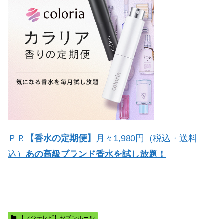
ＰＲ
【香水の定期便】
月々1,980円（税込・送料
込）
あの高級ブランド香水を試し放題！
【フジテレビ】セブンルール