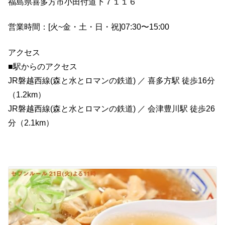
福島県喜多方市小田付道下７１１６
営業時間：[火~金・土・日・祝]07:30〜15:00
アクセス
■駅からのアクセス
JR磐越西線(森と水とロマンの鉄道) ／ 喜多方駅 徒歩16分
（1.2km）
JR磐越西線(森と水とロマンの鉄道) ／ 会津豊川駅 徒歩26
分（2.1km）