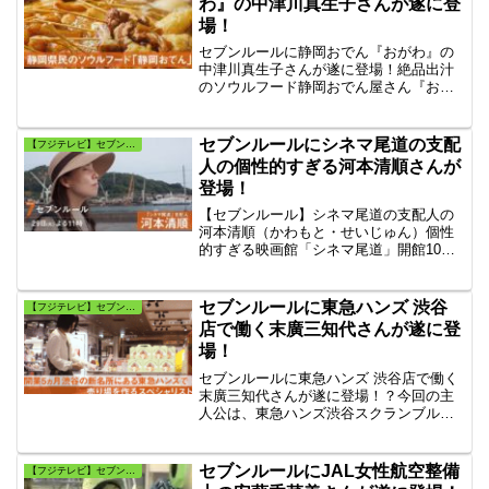
わ』の中津川真生子さんが遂に登
場！
セブンルールに静岡おでん『おがわ』の
中津川真生子さんが遂に登場！絶品出汁
のソウルフード静岡おでん屋さん『おが
わ』の看板娘！ そのおでん屋の名物は、
70年以上！継ぎ足し続けたスープがしみ
込んだ老舗おでん店・看板娘『中津川真
セブンルールにシネマ尾道の支配
【フジテレビ】セブンルール
生子さん』さんの7つのルールとは？
人の個性的すぎる河本清順さんが
登場！
【セブンルール】シネマ尾道の支配人の
河本清順（かわもと・せいじゅん）個性
的すぎる映画館「シネマ尾道」開館10年
で尾道の顔！ 20代女性映画ファンがミニ
シアターを開館させた奇跡！河本清順
（かわもと・せいじゅん）さんが絶対守
セブンルールに東急ハンズ 渋谷
【フジテレビ】セブンルール
りたいセブンルールとは?
店で働く末廣三知代さんが遂に登
場！
セブンルールに東急ハンズ 渋谷店で働く
末廣三知代さんが遂に登場！？今回の主
人公は、東急ハンズ渋谷スクランブルス
クエア店グループリーダー『末廣三知
代』さんです。田舎の祖父が手入れする
盆栽の美しさに感動して「盆栽カフェ」
セブンルールにJAL女性航空整備
【フジテレビ】セブンルール
を企画して大きな話題を呼んだ。