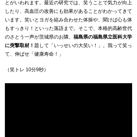
とがいわれます。最近の研究で­は、笑うことで気力が向上
したり、高血圧の改善にも効果があることがわかってきて
いま­す。笑いとヨガを組み合わせた体操や、聞けば心も体
もすっきり！といった落語まで。そ­こで、本格的高齢世代
のさとう一声が茨城県のお隣、
福島県の福島県立医科大学
に突撃取­材！
題して「いっせいの大笑い！」。我って笑っ
て、伸ばせ「健康寿命！」
（笑トレ 10分9秒）