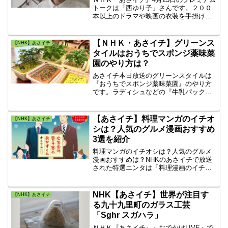
トークは「西ゆり子」さんです。２００
本以上のドラマや映画の衣装を手掛けて
きたスタイリストの西ゆり子さんが登
場！女優たちはなぜ西ゆり子さんを指名
するのか？すぐに試せる、足が長く、や
【ＮＨＫ・あさイチ】グリーンス
【NHK】あさイチ
せて見える着こなし術とは？
タイルはおうちでスポンジ薬味菜
園のやり方は？
あさイチ本日放送のグリーンスタイルは
『おうちでスポンジ薬味菜園』のやり方
です。ラディシュなどの『牛乳パック菜
園』も紹介。スポンジを使った水耕栽培
は、キッチンにあるものだけでできて、
費用も安く経済的で、もちろん無農薬の
【あさイチ】料理マンガのイチオ
【NHK】あさイチ
簡単なスポンジ菜園のおすすめガーデニ
シは？人気のグルメ漫画おすすめ
ングです。
3選を紹介
料理マンガのイチオシは？人気のグルメ
漫画おすすめは？NHKのあさイチで放送
された特選エンタは「料理漫画のイチオ
シを紹介」いか文庫の名前でおすすめマ
ンガを紹介している書店員の粕川ゆきさ
んさんが「人気のグルメ漫画おすすめ3選
NHK【あさイチ】世界が注目す
【NHK】あさイチ
を紹介」の番組内容をまとめた記事で
る九十九里町のガラス工芸
す。
「Sghr スガハラ」
ＮＨＫ『あさイチ』～おでかけLIVE～で