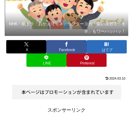
NHK・朝ドラ「おかえりモネ」ラフターヨガ！笑いヨガで「モ
ネ」もワーハッハッ！
X
Facebook
はてブ
LINE
Pinterest
2024.03.10
スポンサーリンク