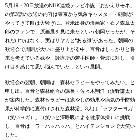
5月19・20日放送のNHK連続テレビ小説「おかえりモネ」
の第3話の放送の内容は東京から気象キャスター・朝岡が
やってきて町は大騒ぎに。登米出身の漫画家・石ノ森章太
郎のファンで、原画展を見に来たという朝岡だったが、そ
れだけではなく、実はサヤカと“ある縁”があった。朝岡の
歓迎会で周囲が大いに盛り上がる中、百音はしっかりと将
来を考えている妹や、診療所の若手医師・菅波に対し、引
け目を感じて思い悩んでいた…という展開。
歓迎会の翌朝、朝岡は「森林セラピーをやってみたい」と
申し出。百音と森林組合の課長・佐々木翔洋（浜野謙太）
が案内した。森林セラピーは癒やしの効果や病気の予防効
果が科学的に裏付けされた森林浴。3人は「ラフターヨガ
（笑いヨガ）」（笑いと深呼吸による健康体操）に挑戦
し、百音は「ワーハッハッハ」とハイテンションで大笑い
した。