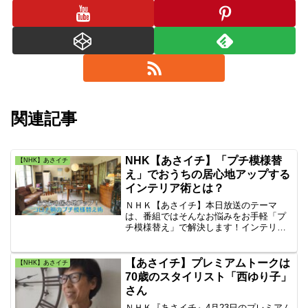
関連記事
NHK【あさイチ】「プチ模様替
【NHK】あさイチ
え」でおうちの居心地アップする
インテリア術とは？
ＮＨＫ【あさイチ】本日放送のテーマ
は、番組ではそんなお悩みをお手軽「プ
チ模様替え」で解決します！インテリア
コーディネーターの荒井詩万さんに、ち
ょっとした工夫で部屋がスッキリ＆おし
ゃれで居心地がよくなる部屋づくりのコ
【あさイチ】プレミアムトークは
【NHK】あさイチ
ツを教わりました。わかり易く解説しま
70歳のスタイリスト「西ゆり子」
す。
さん
ＮＨＫ『あさイチ』4月23日のプレミアム