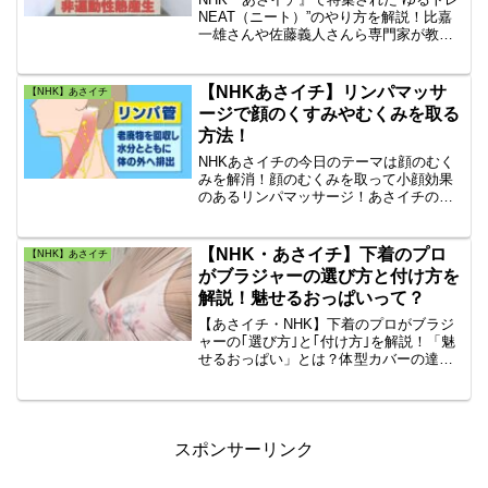
NEAT（ニート）”のやり方を解説！比嘉
一雄さんや佐藤義人さんら専門家が教え
る、家事や通勤の合間にできる簡単なト
レーニングやストレッチ。ハードな運動
が苦手な方でも続けやすい日常の工夫を
【NHKあさイチ】リンパマッサ
【NHK】あさイチ
徹底網羅。
ージで顔のくすみやむくみを取る
方法！
NHKあさイチの今日のテーマは顔のむく
みを解消！顔のむくみを取って小顔効果
のあるリンパマッサージ！あさイチの
「リンパマッサージで顔のむくみを取る
方法」を紹介！”あさイチのリンパマッサ
ージ”で顔のむくみを取る方法は、顔のく
【NHK・あさイチ】下着のプロ
【NHK】あさイチ
すみの解消にもなるリンパマッサージで
がブラジャーの選び方と付け方を
す。
解説！魅せるおっぱいって？
【あさイチ・NHK】下着のプロがブラジ
ャーの｢選び方｣と｢付け方｣を解説！「魅
せるおっぱい」とは？体型カバーの達人
による「おっぱいの大きさ別の着こなし
方法」とは？あさイチブラジャー「サー
ドウエーブブラ」の紹介。おっぱいの悩
みに合わせた「ニット」の選び方。あさ
イチのおっぱい特集は役立ちますね♪
スポンサーリンク