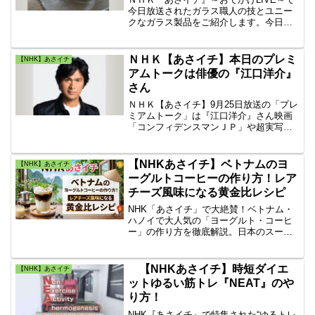
今日放送されたガラス職人の技とユニー
クなガラス製品をご紹介します。今日の
テーマは「世界が注目！ガラスで食卓を
楽しく」！九十九里町のガラス工場から
中継です。ガス工芸「Sghr スガハラ」の
ＮＨＫ【あさイチ】本日のプレミ
【NHK】あさイチ
無料体験も紹介。
アムトークは俳優の『江口洋介』
さん
ＮＨＫ【あさイチ】9月25日放送の「プレ
ミアムトーク」は『江口洋介』さん映画
「コンフィデンスマンＪＰ」や超実写版
「ライオン･キング」の吹き替えなど、最
近も話題作への出演が続く江口洋介さ
ん。放送中の土曜ドラマ「天使にリクエ
【NHKあさイチ】ベトナムのヨ
【NHK】あさイチ
ストを～人生最後の願い～」では、元マ
ーグルトコーヒーの作り方！レア
ル暴の刑事で探偵事務所の社長を演じて
チーズ風味になる黄金比レシピ
います。
NHK「あさイチ」で大絶賛！ベトナム・
ハノイで大人気の「ヨーグルト・コーヒ
ー」の作り方を徹底解説。日本のスーパ
ーで買える無糖ヨーグルト・練乳・イン
スタントコーヒーを使った失敗しない黄
金比率や、レアチーズケーキ風に美味し
【NHKあさイチ】時短ダイエ
【NHK】あさイチ
く楽しむ混ぜ方のコツを網羅！
ットゆるい筋トレ『NEAT』のや
り方！
NHK『あさイチ』で特集された“ゆるトレ