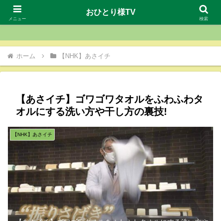
おひとり様TV
おひとり様TV
メニュー
検索
ホーム
【NHK】あさイチ
【あさイチ】ゴワゴワタオルをふわふわタ
オルにする洗い方や干し方の裏技!
【NHK】あさイチ