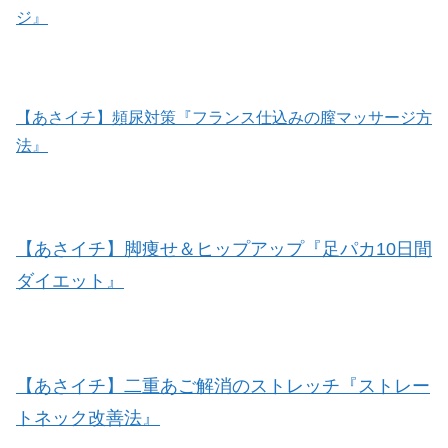
ジ』
【あさイチ】頻尿対策『フランス仕込みの膣マッサージ方
法』
【あさイチ】脚痩せ＆ヒップアップ『足パカ10日間
ダイエット』
【あさイチ】二重あご解消のストレッチ『ストレー
トネック改善法』