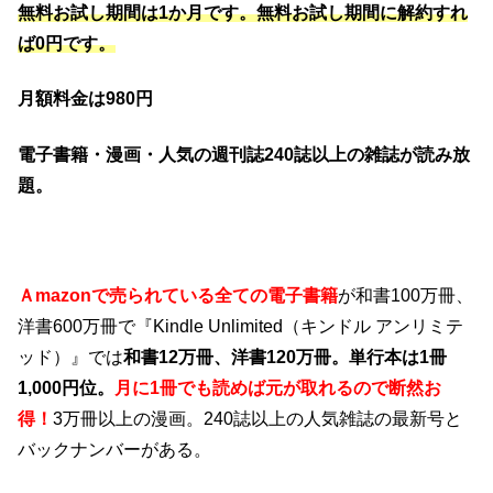
無料お試し期間は1か月です。無料お試し期間に解約すれ
ば0円です。
月額料金は980円
電子書籍・漫画・人気の週刊誌240誌以上の雑誌が読み放
題。
Ａmazonで売られている全ての電子書籍
が和書100万冊、
洋書600万冊で『Kindle Unlimited（キンドル アンリミテ
ッド）』では
和書12万冊、洋書120万冊。単行本は1冊
1,000円位。
月に1冊でも読めば元が取れるので断然お
得！
3
万冊以上の漫画。240誌以上の人気雑誌の最新号と
バックナンバーがある。