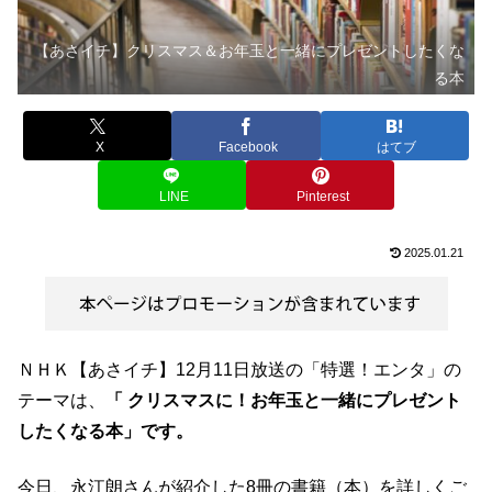
【あさイチ】クリスマス＆お年玉と一緒にプレゼントしたくな
る本
X
Facebook
はてブ
LINE
Pinterest
2025.01.21
ＮＨＫ【あさイチ】12月11日放送の「特選！エンタ」の
テーマは、
「 クリスマスに！お年玉と一緒にプレゼント
したくなる本」です。
今日、永江朗さんが紹介した8冊の書籍（本）を詳しくご