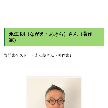
永江 朗（ながえ・あきら）さん（著作
家）
専門家ゲスト・・永江朗さん（著作家）