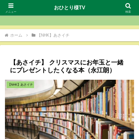
おひとり様TV
おひとり様TV
メニュー
検索
ホーム
【NHK】あさイチ
【あさイチ】 クリスマスにお年玉と一緒
にプレゼントしたくなる本（永江朗）
【NHK】あさイチ