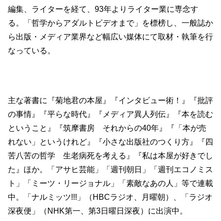
編集、ライターを経て、93年よりライター業に専念す
る。「哲学からアダルトビデオまで」を標榜し、一般誌か
ら出版・メディア業界など幅広い媒体にて取材・執筆を行
なっている。
主な著書に『菊地君の本屋』『インタビュー術！』『批評
の事情』『平らな時代』『メディア異人列伝』『本を読む
ということ』『筑摩書房 それからの40年』『「本が売
れない」というけれど』『小さな出版社のつくり方』『四
苦八苦の哲学 生老病死を考える』『私は本屋が好きでし
た』ほか。「アサヒ芸能」「週刊朝日」「週刊エコノミス
ト」「ミーツ・リージョナル」「素敵なあの人」等で連載
中。「ナルミッツ!!!」（HBCラジオ、月曜朝）、「ラジオ
深夜便」（NHK第一、第3日曜日深夜）に出演中。