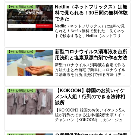
Netflix（ネットフリックス）は無
【テレビ番組まとめ】
料で見られる！30日間の無料体験
できた
Netflix（ネットフリックス）は無料で見
られる！Netflix無料で見れた！良くネッ
トで検索すると、Netflix（ネットフリッ
クス）は無料で見れる？見れない？無料
体験は終了した！とあるが30日間の無料
体験はできる。『Netflixを無料で見続け
新型コロナウイルス消毒液を台所
【テレビ番組まとめ】
る』事ができます。
用洗剤と塩素系漂白剤で作る方法
新型コロナウイルス消毒液を自宅で作る
方法のまとめ自宅で簡単にコロナウイル
ス消毒液を台所用洗剤で作る方法（界面
活性剤）自宅で簡単にコロナウイルス消
毒液をハイターやブリーチで作る方法
（塩素系漂白剤）上記の２つを紹介しま
【KOKOON】韓国のお笑いイケ
【テレビ番組まとめ】
す。台所用洗剤で作る除菌液...
メン5人組！行列のできる法律相
談所
【KOKOON】韓国のお笑いイケメン5人
組が行列のできる法律相談所出演！イ・
チャンハン（KOKOON） , カン・ジュウ
ォン（KOKOON） , チョン・ジェミン
（KOKOON） , キム・テギル
（KOKOON） , 田中凌（KOKOON）の5