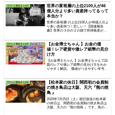
が味変する世界の調味料を、選び方・お
すすめ料理・使い方・一覧表つきでわか
世界の富裕層の上位2100人が46
【テレビ番組まとめ】
りやすく解説します。
億人分より多い資産持ってるって
本当か？
世界の富裕層 の上位2100人が46億人分よ
り多い資産持つ！悲しい！【国連報告
書】世界の３分の２の国で所得格差が拡
大 ！途上国ではインターネットの普及率
が先進国の87％に対し19％！デジタル格
差が深刻だと分析している。
【お金博士ちゃん 】お金の価
【テレビ番組まとめ】
値！レア硬貨や激レア紙幣の見分
け方
【お金博士ちゃん 】お金博士ちゃんで話
題のレアや激レア紙幣の見分け方をわか
りやすく解説。 価値がつきやすい年号、
紙幣番号、エラー間違い・エラー紙幣の
特徴、見つけたときの注意点まで初心者
向けにまとめます。
【松本家の休日】関西初の会員制
【テレビ番組まとめ】
の焼き鳥店は大阪、天六『熊の焼
鳥 』
2020年7月25日（土）朝日放送の松本家
の休日は、関西初の会員制の焼き鳥店は
大阪、天六の『熊の焼鳥 』です。鳥のコ
ース料理がおすすめです。