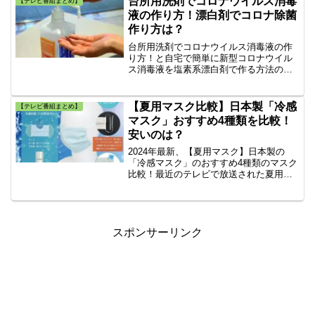
台所用洗剤でコロナウイルス消毒
【テレビ番組まとめ】
人組。
液の作り方！漂白剤でコロナ除菌
作り方は？
台所用洗剤でコロナウイルス消毒液の作
り方！と自宅で簡単に新型コロナウイル
ス消毒液を塩素系漂白剤で作る方法の２
つを紹介。台所用洗剤で作るコロナ除菌
液は手・指の消毒に使用する。塩素系漂
白剤で作るコロナ除菌液は食器・手す
【夏用マスク比較】日本製「冷感
【テレビ番組まとめ】
り・ドアノブの消毒に使用できる。
マスク」おすすめ4種類を比較！
安いのは？
2024年最新、【夏用マスク】日本製の
「冷感マスク」のおすすめ4種類のマスク
比較！最近のテレビで放送された夏用の
涼しいマスクの中から、安心・安全な日
本製のマスクを厳選。接触冷感、洗える
マスク生地、水着素材、和紙素材、冷や
しマスクなどの5種類の紹介記事。
スポンサーリンク