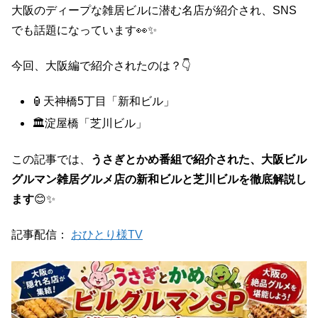
大阪のディープな雑居ビルに潜む名店が紹介され、SNS
でも話題になっています👀✨
今回、大阪編で紹介されたのは？👇
🏮天神橋5丁目「新和ビル」
🏛️淀屋橋「芝川ビル」
この記事では、
うさぎとかめ番組で紹介された、大阪ビル
グルマン雑居グルメ店の新和ビルと芝川ビルを徹底解説し
ます
😊✨
記事配信：
おひとり様TV