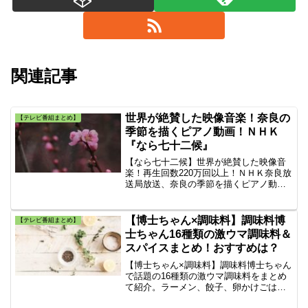
関連記事
世界が絶賛した映像音楽！奈良の
【テレビ番組まとめ】
季節を描くピアノ動画！ＮＨＫ
『なら七十二候』
【なら七十二候】世界が絶賛した映像音
楽！再生回数220万回以上！ＮＨＫ奈良放
送局放送、奈良の季節を描くピアノ動画
『なら七十二候』は映像をみながら癒さ
れます。ＮＨＫで放送された『音のかた
ち 奈良を描くピアノ』を見てこの記事
【博士ちゃん×調味料】調味料博
【テレビ番組まとめ】
を書きました。ピアノ、作曲：川上ミネ
士ちゃん16種類の激ウマ調味料＆
スパイスまとめ！おすすめは？
【博士ちゃん×調味料】調味料博士ちゃん
で話題の16種類の激ウマ調味料をまとめ
て紹介。ラーメン、餃子、卵かけごは
ん、ポテトサラダ、オムライス、アイス