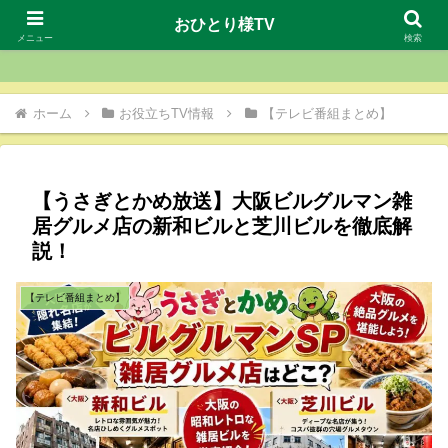
おひとり様TV
おひとり様TV
メニュー
検索
ホーム
お役立ちTV情報
【テレビ番組まとめ】
【うさぎとかめ放送】大阪ビルグルマン雑
居グルメ店の新和ビルと芝川ビルを徹底解
説！
【テレビ番組まとめ】