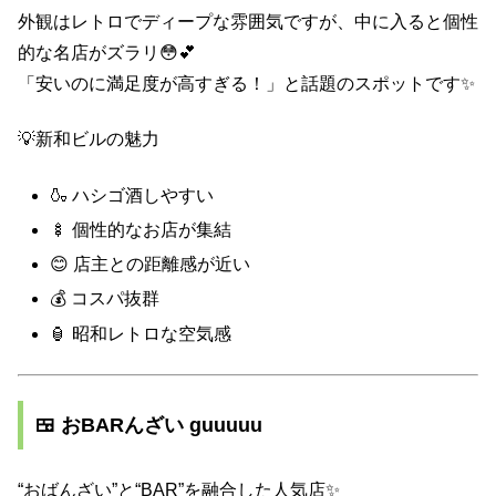
外観はレトロでディープな雰囲気ですが、中に入ると個性
的な名店がズラリ😳💕
「安いのに満足度が高すぎる！」と話題のスポットです✨
💡新和ビルの魅力
🍶 ハシゴ酒しやすい
🍢 個性的なお店が集結
😊 店主との距離感が近い
💰 コスパ抜群
🏮 昭和レトロな空気感
🍱 おBARんざい guuuuu
“おばんざい”と“BAR”を融合した人気店✨