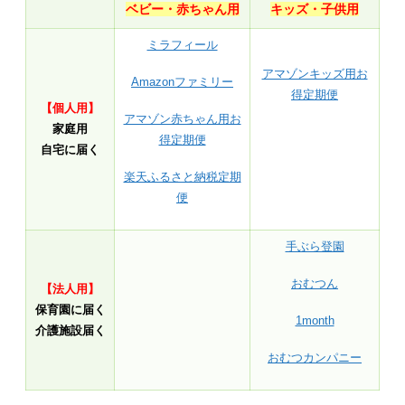
ベビー・赤ちゃん用
キッズ・子供用
ミラフィール
アマゾンキッズ用お
Amazonファミリー
得定期便
【個人用】
アマゾン赤ちゃん用お
家庭用
得定期便
自宅に届く
楽天ふるさと納税定期
便
手ぶら登園
おむつん
【法人用】
保育園に届く
1month
介護施設届く
おむつカンパニー