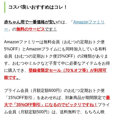
コスパ良いおすすめはコレ！
赤ちゃん用で一番価格が安い
のは、「
Amazonファミリ
ー
」の
無料のサービス
です！
Amazonファミリーは無料会員（おむつの定期おトク便
5%OFF）とAmazonプライムにも同時加入している有料
会員
（
おむつの定期おトク便15%OFF）の
2種類がありま
す。おむつやミルクなど子育て中に必要なアイテムをお得
に購入でき、
登録者限定セール（70％オフ等）が利用可
能です
。
プライム会員（月額定額600円）のおむつ定期おトク便
「15%OFF割引」をあわせれば、対象商品が期間限定で
最
大で「35%OFF割引」になるのでビックリですね！
プライ
ム会員（月額定額500円）は、送料無料で、もちろん映