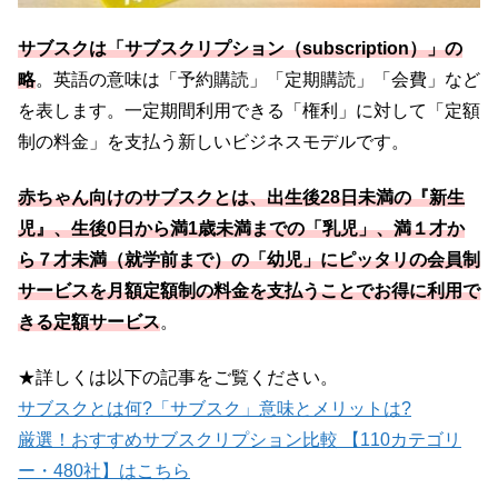
サブスクは「サブスクリプション（subscription）」の
略
。英語の意味は「予約購読」「定期購読」「会費」など
を表します。一定期間利用できる「権利」に対して「定額
制の料金」を支払う新しいビジネスモデルです。
赤ちゃん向けのサブスクとは、出生後28日未満の『新生
児』、生後0日から満1歳未満までの「乳児」、満１才か
ら７才未満（就学前まで）の「幼児」に
ピッタリの会員制
サービスを月額定額制の料金を支払うことでお得に利用で
きる定額サービス
。
★詳しくは以下の記事をご覧ください。
サブスクとは何?「サブスク」意味とメリットは?
厳選！おすすめサブスクリプション比較 【110カテゴリ
ー・480社】はこちら