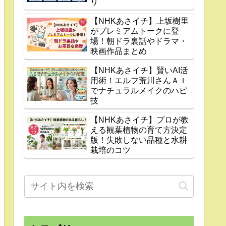
リ
【NHKあさイチ】上坂樹里
がプレミアムトークに登
場！朝ドラ裏話やドラマ・
映画作品まとめ
【NHKあさイチ】賢いAI活
用術！エルフ荒川さんＡＩ
でナチュラルメイクのハピ
技
【NHKあさイチ】プロが教
える観葉植物の育て方決定
版！失敗しない品種と水耕
栽培のコツ