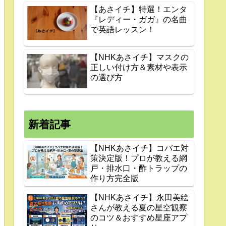
【あさイチ】特選！エンタ
『レディー・ガガ』の名曲
で英語レッスン！
【NHKあさイチ】マスクの
正しい付け方＆素材や表示
の選び方
新着記事
【NHKあさイチ】コバエ対
策決定版！プロが教える網
戸・排水口・酢トラップの
作り方完全版
【NHKあさイチ】永田美絵
さんが教える夏の星空観察
のコツ＆おすすめ星座アプ