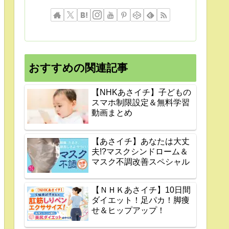
おすすめの関連記事
【NHKあさイチ】子どもの
スマホ制限設定＆無料学習
動画まとめ
【あさイチ】あなたは大丈
夫!?マスクシンドローム＆
マスク不調改善スペシャル
【ＮＨＫあさイチ】10日間
ダイエット！足パカ！脚痩
せ＆ヒップアップ！