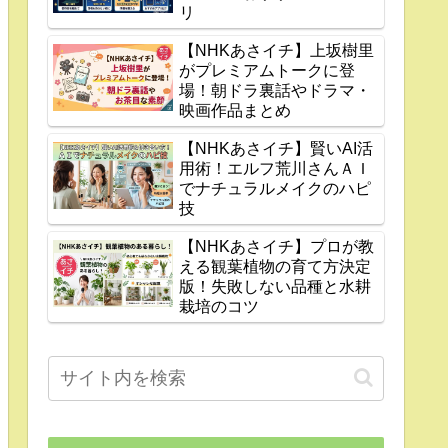
リ
【NHKあさイチ】上坂樹里
がプレミアムトークに登
場！朝ドラ裏話やドラマ・
映画作品まとめ
【NHKあさイチ】賢いAI活
用術！エルフ荒川さんＡＩ
でナチュラルメイクのハピ
技
【NHKあさイチ】プロが教
える観葉植物の育て方決定
版！失敗しない品種と水耕
栽培のコツ