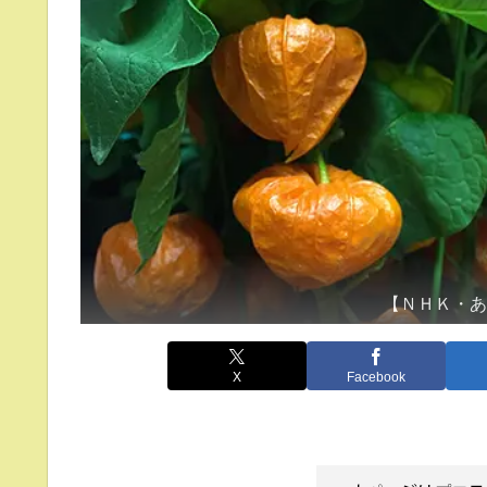
【ＮＨＫ・
X
Facebook