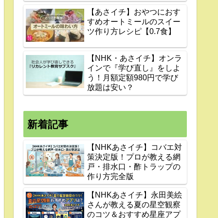
【あさイチ】おやつにおす
すめオートミールのスイー
ツ作り方レシピ【0.7食】
【NHK・あさイチ】オンラ
インで『学び直し』をしよ
う！月額定額980円で学び
放題は安い？
新着記事
【NHKあさイチ】コバエ対
策決定版！プロが教える網
戸・排水口・酢トラップの
作り方完全版
【NHKあさイチ】永田美絵
さんが教える夏の星空観察
のコツ＆おすすめ星座アプ