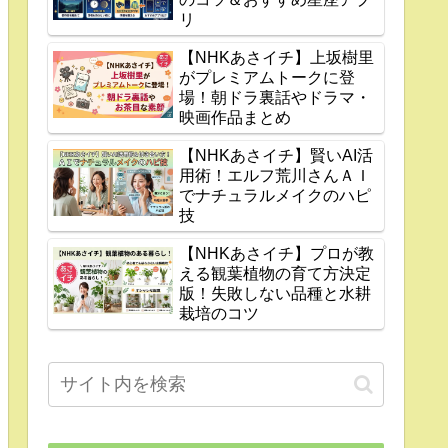
リ
【NHKあさイチ】上坂樹里
がプレミアムトークに登
場！朝ドラ裏話やドラマ・
映画作品まとめ
【NHKあさイチ】賢いAI活
用術！エルフ荒川さんＡＩ
でナチュラルメイクのハピ
技
【NHKあさイチ】プロが教
える観葉植物の育て方決定
版！失敗しない品種と水耕
栽培のコツ