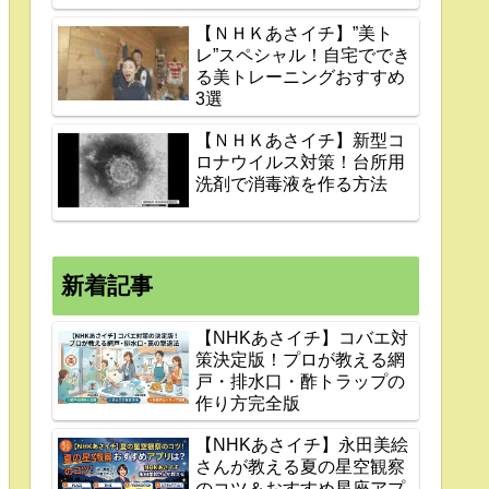
【ＮＨＫあさイチ】”美ト
レ”スペシャル！自宅ででき
る美トレーニングおすすめ
3選
【ＮＨＫあさイチ】新型コ
ロナウイルス対策！台所用
洗剤で消毒液を作る方法
新着記事
【NHKあさイチ】コバエ対
策決定版！プロが教える網
戸・排水口・酢トラップの
作り方完全版
【NHKあさイチ】永田美絵
さんが教える夏の星空観察
のコツ＆おすすめ星座アプ