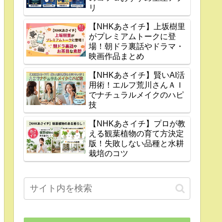
リ
【NHKあさイチ】上坂樹里
がプレミアムトークに登
場！朝ドラ裏話やドラマ・
映画作品まとめ
【NHKあさイチ】賢いAI活
用術！エルフ荒川さんＡＩ
でナチュラルメイクのハピ
技
【NHKあさイチ】プロが教
える観葉植物の育て方決定
版！失敗しない品種と水耕
栽培のコツ