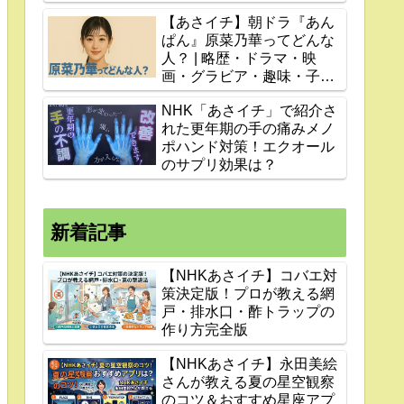
【あさイチ】朝ドラ『あん
ぱん』原菜乃華ってどんな
人？ | 略歴・ドラマ・映
画・グラビア・趣味・子役
時代まで紹介
NHK「あさイチ」で紹介さ
れた更年期の手の痛みメノ
ポハンド対策！エクオール
のサプリ効果は？
新着記事
【NHKあさイチ】コバエ対
策決定版！プロが教える網
戸・排水口・酢トラップの
作り方完全版
【NHKあさイチ】永田美絵
さんが教える夏の星空観察
のコツ＆おすすめ星座アプ