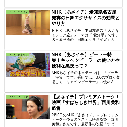
戦！屋内パラグライダー・トーイングの
紹介です。屋内パラグライダー・トーイ
ングとは、バイクを改造して紐を巻い
NHK【あさイチ】愛知県名古屋
【NHK】あさイチ
た。屋内でパラグライダーを引っ張って
発祥の日舞エクササイズの効果と
宙に浮かす新しいスポーツです。
やり方
ＮＨＫ【あさイチ】本日放送の「 みんな
でシェア旅」テーマは『 愛知県』です。
名古屋発祥の「日舞エクササイズ」の効
果と詳しいやり方をご紹介していきま
す。日舞エクササイズは、日本の伝統的
な舞踊である「日本舞踊（日舞）」の動
NHK【あさイチ】ピーラー特
【NHK】あさイチ
きを取り入れたエクササイズです。
集！キャベツピーラーの使い方や
便利な裏技って？
NHKあさイチの本日テーマは、「ピーラ
ー特集」です。番組では、3人のプロが登
場して「キャベツピーラー」の使い方や
便利な裏技を紹介！実演販売士レジェン
ド松下さんと、キャベツのドンさん、浜
名ランチさんの3人が徹底解説。おすすめ
【あさイチ】プレミアムトーク！
【NHK】あさイチ
人気ピーラーも紹介！
映画「すばらしき世界」西川美和
監督
2月5日のNHK『あさイチ』～プレミアム
トーク～今日のゲストは映画監督「西川
美和」さんです。最新作の映画「すばら