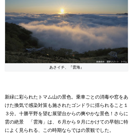
あさイチ、『雲海』
新緑に彩られたトマム山の景色。乗車ごとの消毒や窓をあ
けた換気で感染対策も施されたゴンドラに揺られること１
３分。十勝平野を望む展望台からの爽やかな景色！さらに
雲の絶景 「雲海」は、６月から９月にかけての早朝に特
によく見られる、この時期ならではの景観でした。