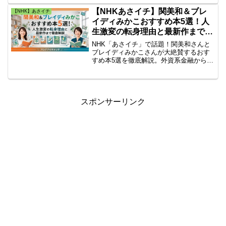
何？教えてくれた「ソースの使い方」で
勝負する名店さんや、「めんの焼き方」
【NHKあさイチ】関美和＆ブレ
【NHK】あさイチ
にこだわった名店さんも紹介。
イディみかこおすすめ本5選！人
生激変の転身理由と最新作まで徹
底解説
NHK「あさイチ」で話題！関美和さんと
ブレイディみかこさんが大絶賛するおす
すめ本5選を徹底解説。外資系金融から43
歳で未経験の翻訳家へ人生を激変させた
関さんの転身理由や運命の1冊、ブレイデ
ィさんの最新作の見どころまで、詳しい
プロフィール付きで紹介します。
スポンサーリンク