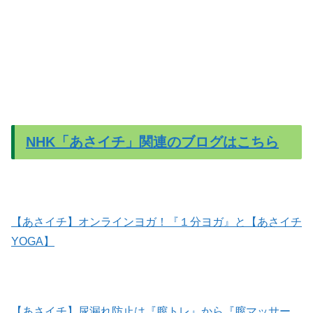
NHK「あさイチ」関連のブログはこちら
【あさイチ】オンラインヨガ！『１分ヨガ』と【あさイチ
YOGA】
【あさイチ】尿漏れ防止は『膣トレ』から『膣マッサー