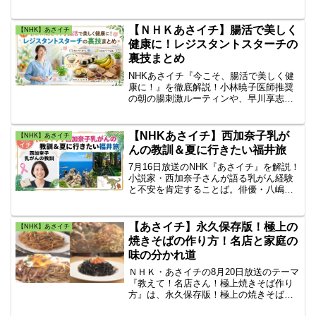
しき世界」を紹介します。作家・佐木隆
三さんのノンフィクション小説を原案
に、脚本作りに３年をかけた映画です。
【ＮＨＫあさイチ】腸活で美しく
【NHK】あさイチ
健康に！レジスタントスターチの
裏技まとめ
NHKあさイチ『今こそ、腸活で美しく健
康に！』を徹底解説！小林暁子医師推奨
の朝の腸刺激ルーティンや、早川享志教
授が解説する救世主「レジスタントスタ
ーチ」の3つの特徴、冷やすと増える食材
データなど、正しいやり方をどこよりも
【NHKあさイチ】西加奈子乳が
【NHK】あさイチ
詳しく網羅。
んの教訓＆夏に行きたい福井旅
7月16日放送のNHK『あさイチ』を解説！
小説家・西加奈子さんが語る乳がん経験
と不安を肯定することば。俳優・八嶋智
人さんが巡る夏の福井旅（おろしそば・
ご当地バーガー・天然プラネタリウム）
や絶品ギョーザレシピまで見どころを総
【あさイチ】永久保存版！極上の
【NHK】あさイチ
まとめ！
焼きそばの作り方！名店と家庭の
味の分かれ道
ＮＨＫ・あさイチの8月20日放送のテーマ
『教えて！名店さん！極上焼きそば作り
方』は、永久保存版！極上の焼きそばの
作り方！名店と家庭の味の分かれ道とは