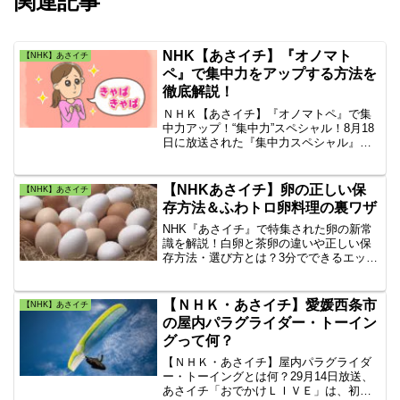
関連記事
NHK【あさイチ】『オノマト
【NHK】あさイチ
ペ』で集中力をアップする方法を
徹底解説！
ＮＨＫ【あさイチ】『オノマトペ』で集
中力アップ！“集中力”スペシャル！8月18
日に放送された『集中力スペシャル』で
放送された『オノマトペ』で集中力をグ
ッと高める方法に興味がわいてきたので
自分でさらに『オノマトペ』を調べたの
【NHKあさイチ】卵の正しい保
【NHK】あさイチ
でご紹介していきます。
存方法＆ふわトロ卵料理の裏ワザ
NHK『あさイチ』で特集された卵の新常
識を解説！白卵と茶卵の違いや正しい保
存方法・選び方とは？3分でできるエッグ
ベネディクトのソースや、隠し味にお酢
を使ったオムライスの卵をふわトロに仕
上げるプロの簡単裏ワザまで徹底網羅。
【ＮＨＫ・あさイチ】愛媛西条市
【NHK】あさイチ
の屋内パラグライダー・トーイン
グって何？
【ＮＨＫ・あさイチ】屋内パラグライダ
ー・トーイングとは何？29月14日放送、
あさイチ「おでかけＬＩＶＥ」は、初挑