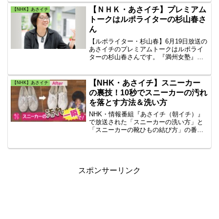
る瞑想まで、ステップバイステップの正
【ＮＨＫ・あさイチ】プレミアム
【NHK】あさイチ
しいやり方を網羅！
トークはルポライターの杉山春さ
ん
【ルポライター・杉山春】6月19日放送の
あさイチのプレミアムトークはルポライ
ターの杉山春さんです。『満州女塾』
（新潮社）、『ネグレクト 育児放棄―
真奈ちゃんはなぜ死んだか―』（小学
館。第十一回小学館ノンフィクション大
【NHK・あさイチ】スニーカー
【NHK】あさイチ
賞受賞作）などがある。
の裏技！10秒でスニーカーの汚れ
を落とす方法＆洗い方
NHK・情報番組『あさイチ（朝イチ）』
で放送された「スニーカーの洗い方」と
「スニーカーの靴ひもの結び方」の番組
内容を詳しく紹介したまとめ記事です。
スニーカーの裏技！10秒でスニーカーの
汚れを落とす方法＆洗い方！意外なウラ
技★１００円以下で作れる！スニーカー
のニオイ撃退スプレーなど！
スポンサーリンク