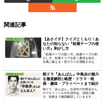
関連記事
【あさイチ】クイズとくもり！あ
【NHK】あさイチ
なたの知らない『粘着テープの使
い方』剥がし方
『粘着テープの使い方』粘着テープの剥
がし方、粘着テープを使う裏技を紹介。
台風に備える！窓ガラスを飛散させない
粘着テープ、掃除のプロが伝授！ガラス
や家具に貼ったテープをきれいにはがす
技！安いクラフトテープが何キロまで耐
朝ドラ『あんぱん』中島歩の魅力
【NHK】あさイチ
えられるか大実験！を紹介します。
を徹底解剖 | 略歴・ドラマ・映
画・趣味・プライベートまで紹介
朝ドラ『あんぱん』出演中の中島歩さん
のプロフィールや出演作品、演技の魅
力、役柄まで徹底解説していきます。文
豪・国木田独歩の玄孫としてのルーツ、
代表作『花子とアン』『偶然と想像』、