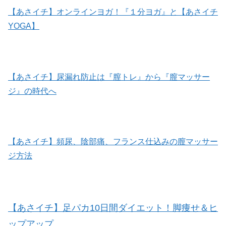
【あさイチ】オンラインヨガ！『１分ヨガ』と【あさイチ
YOGA】
【あさイチ】尿漏れ防止は『膣トレ』から『膣マッサー
ジ』の時代へ
【あさイチ】頻尿、陰部痛、フランス仕込みの膣マッサー
ジ方法
【あさイチ】足パカ10日間ダイエット！脚痩せ＆ヒ
ップアップ