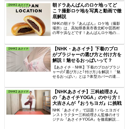
になると出てくる「加齢臭」や「ミドル
朝ドラあんぱんのロケ地ってど
【NHK】あさイチ
脂臭」は、女性も要注意です。口臭撃退
こ？撮影ロケ地を写真と動画で徹
ココアのレシピも紹介。
底解説
NHKの朝ドラ『あんぱん』ロケ地（撮影
場所）は、高知県香美市香北町や芸西村
の琴ケ浜などです！あんぱんロケ地の撮
影を見てみたい！知りたい！と悩む方も
多いと思います。そこで今回は、朝ドラ
『あんぱん』の撮影場所を動画と写真付
【NHK・あさイチ】下着のプロ
【NHK】あさイチ
きで具体的に紹介します！
がブラジャーの選び方と付け方を
解説！魅せるおっぱいって？
【あさイチ・NHK】下着のプロがブラジ
ャーの｢選び方｣と｢付け方｣を解説！「魅
せるおっぱい」とは？体型カバーの達人
による「おっぱいの大きさ別の着こなし
方法」とは？あさイチブラジャー「サー
ドウエーブブラ」の紹介。おっぱいの悩
【NHKあさイチ】三科絵理さん
【NHK】あさイチ
みに合わせた「ニット」の選び方。あさ
の「あさイチYOGA」のやり方！
イチのおっぱい特集は役立ちますね♪
大吉さんが『おうちヨガ』に挑戦
NHK「あさイチ」で話題！バレエヨガイ
ンストラクター三科絵理さん監修のオリ
ジナル『あさイチYOGA』を徹底解説。
肩こり・腰痛を解消する肩甲骨のアプロ
ーチや三日月のポーズ、自律神経を調え