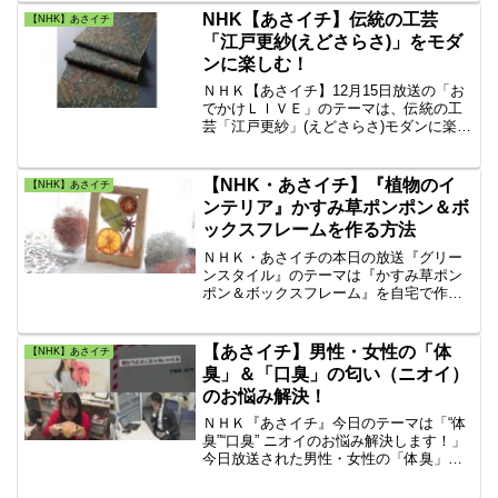
プライベートの意外な趣味まで。今後の
NHK【あさイチ】伝統の工芸
【NHK】あさイチ
映画・ドラマ情報も必見です！
「江戸更紗(えどさらさ)」をモダ
ンに楽しむ！
ＮＨＫ【あさイチ】12月15日放送の「お
でかけＬＩＶＥ」のテーマは、伝統の工
芸「江戸更紗」(えどさらさ)モダンに楽し
む！「ハレトケキッチン」のゲストは俳
優の西島秀俊さん「クリスマスディナ
ー」のヒントになるシェフのワザを楽し
【NHK・あさイチ】『植物のイ
【NHK】あさイチ
みます。
ンテリア』かすみ草ポンポン＆ボ
ックスフレームを作る方法
ＮＨＫ・あさイチの本日の放送『グリー
ンスタイル』のテーマは『かすみ草ポン
ポン＆ボックスフレーム』を自宅で作ろ
う！植物を飾ろう！ボックスフレーム で
手軽に自分で作って楽しめる、フラワー
クラフト作家・鴨下ふみえさんが「ボッ
【あさイチ】男性・女性の「体
【NHK】あさイチ
クスフレーム」の作り方を紹介します。
臭」＆「口臭」の匂い（ニオイ）
のお悩み解決！
ＮＨＫ『あさイチ』今日のテーマは「“体
臭”“口臭” ニオイのお悩み解決します！」
今日放送された男性・女性の「体臭」＆
「口臭」＆「疲労臭」の匂いのお悩み解
決するやり方、匂い対策を紹介。中高年