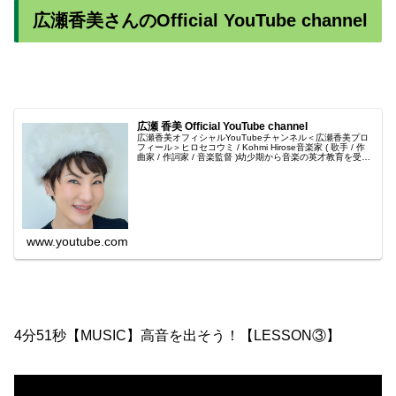
広瀬香美さんのOfficial YouTube channel
広瀬 香美 Official YouTube channel
広瀬香美オフィシャルYouTubeチャンネル＜広瀬香美プロ
フィール＞ヒロセコウミ / Kohmi Hirose音楽家 ( 歌手 / 作
曲家 / 作詞家 / 音楽監督 )幼少期から音楽の英才教育を受
け、作曲家を志し、音楽科のある福岡女学院中学...
www.youtube.com
4分51秒【MUSIC】高音を出そう！【LESSON③】