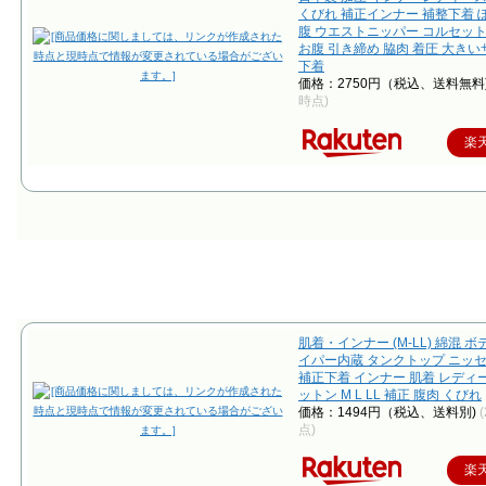
くびれ 補正インナー 補整下着 
腹 ウエストニッパー コルセット
お腹 引き締め 脇肉 着圧 大きい
下着
価格：2750円（税込、送料無料
時点)
楽
肌着・インナー (M-LL) 綿混 
イパー内蔵 タンクトップ ニッセン 
補正下着 インナー 肌着 レディー
ットン M L LL 補正 腹肉 くびれ
価格：1494円（税込、送料別)
点)
楽