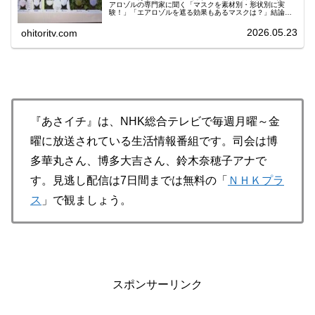
アロゾルの専門家に聞く「マスクを素材別・形状別に実
験！」「エアロゾルを遮る効果もあるマスクは？」結論は
ダイヤモンド型で不織布のマスクが一番エアロゾルを遮る
効果が期待できる実験結果でした。偽物ではなく本物・正
2026.05.23
ohitoritv.com
規品を購入しましょう！
『あさイチ』は、NHK総合テレビで毎週月曜～金
曜に放送されている生活情報番組です。司会は博
多華丸さん、博多大吉さん、鈴木奈穂子アナで
す。見逃し配信は7日間までは無料の「
ＮＨＫプラ
ス
」で観ましょう。
スポンサーリンク