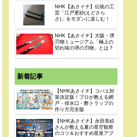
NHK【あさイチ】伝統の工
芸「江戸更紗(えどさら
さ)」をモダンに楽しむ！
NHK【あさイチ】大阪・堺
刃物ミュージアム「極上の
切れ味の堺の刃物」とは？
新着記事
【NHKあさイチ】コバエ対
策決定版！プロが教える網
戸・排水口・酢トラップの
作り方完全版
【NHKあさイチ】永田美絵
さんが教える夏の星空観察
のコツ＆おすすめ星座アプ