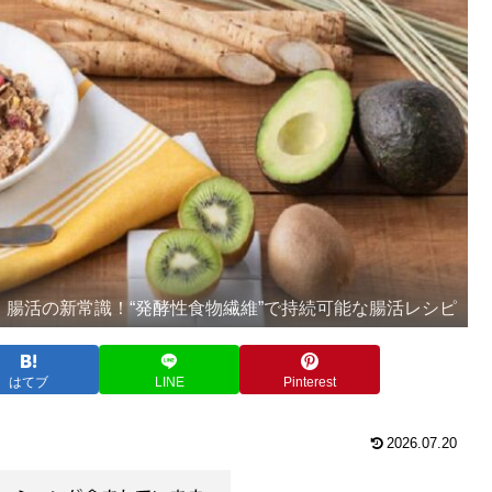
】腸活の新常識！“発酵性食物繊維”で持続可能な腸活レシピ
はてブ
LINE
Pinterest
2026.07.20