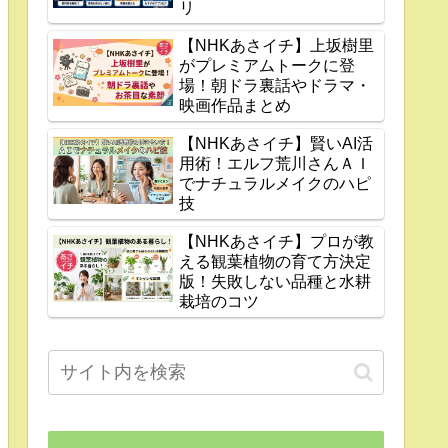
リ
【NHKあさイチ】上坂樹里
がプレミアムトークに登
場！朝ドラ裏話やドラマ・
映画作品まとめ
【NHKあさイチ】賢いAI活
用術！エルフ荒川さんＡＩ
でナチュラルメイクのハピ
技
【NHKあさイチ】プロが教
える観葉植物の育て方決定
版！失敗しない品種と水耕
栽培のコツ